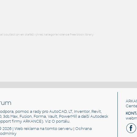
Lego 10247-DkBluishGray
IPT
Plastové součásti
l součást prvek stafáž výkres kategorie kolekce free block library
rum
ARKA
Cente
, podpora, pomoc a rady pro AutoCAD, LT, Inventor, Revit,
KONT
3D, 3ds Max, Fusion, Forma, Vault, PowerMill a další Autodesk
webma
support firmy ARKANCE). Viz
O portálu
.
© 2026 |
Web reklama
na tomto serveru |
Ochrana
podmínky