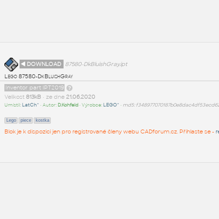
◄ DOWNLOAD
87580-DkBluishGray.ipt
Lego 87580-DkBluishGray
Inventor part IPT2019
Velikost
813kB
• ze dne
21.06.2020
Umístil:
LatCh^
• Autor:
D.Kohfeld
• Výrobce:
LEGO^
•
md5: f348977070187b0e8dac4df53ecd6
Lego
piece
kostka
Blok je k dispozici jen pro registrované členy webu CADforum.cz. Přihlaste se -
r