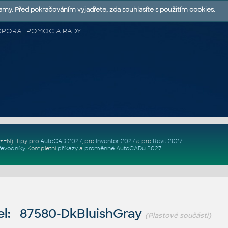
lamy. Před pokračováním vyjadřete, zda souhlasíte s použitím cookies.
 PODPORA | POMOC A RADY
Z+EN)
. Tipy pro
AutoCAD 2027
, pro
Inventor 2027
a pro
Revit 2027
.
řevodníky
.
Kompletní
příkazy
a
proměnné AutoCADu 2027
.
l: 87580-DkBluishGray
(Plastové součásti)