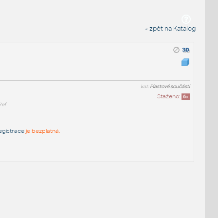
« zpět na Katalog
kat:
Plastové součásti
Staženo:
6
x
2ef
egistrace
je bezplatná.