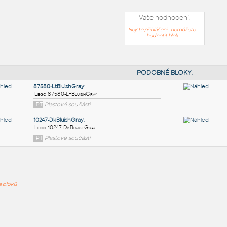
Vaše hodnocení:
Nejste přihlášeni - nemůžete
hodnotit blok
PODOB
87580-LtBluishGray
:
ře bloků
Lego 87580-LtBluishGray
IPT
Plastové součásti
10247-DkBluishGray
: