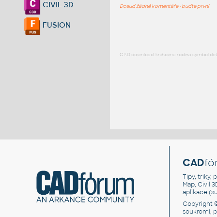
CIVIL 3D
Dosud žádné komentáře - buďte první
FUSION
CAD download: knihovna rodina symbol detai
CAD
fó
Tipy, triky
Map, Civil 
aplikace (
Copyright 
soukromí, 