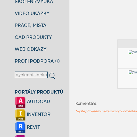
ŠKOLENÍ/VÝUKA
VIDEO UKÁZKY
PRÁCE, MÍSTA
CAD PRODUKTY
WEB ODKAZY
PROFI PODPORA
ⓘ
PORTÁLY PRODUKTŮ
AUTOCAD
Komentáře:
Nejste přihlášeni - nelze připojit komentá
INVENTOR
REVIT