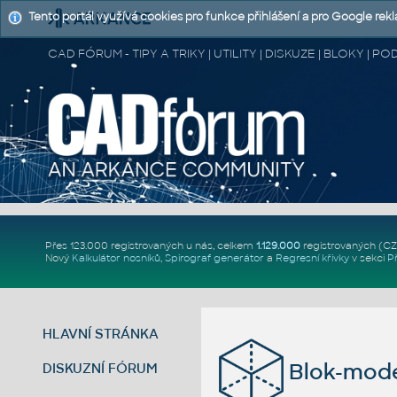
Tento portál využívá cookies pro funkce přihlášení a pro Google rek
CAD FÓRUM - TIPY A TRIKY | UTILITY | DISKUZE | BLOKY |
Přes 123.000 registrovaných u nás, celkem
1.129.000
registrovaných (C
Nový
Kalkulátor nosníků
,
Spirograf generátor
a
Regresní křivky
v sekci
P
HLAVNÍ STRÁNKA
Blok-mode
DISKUZNÍ FÓRUM