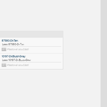
NÉ BLOKY
:
87580-DkTan
:
Lego 87580-DkTan
IPT
Plastové součásti
10197-DkBluishGray
: