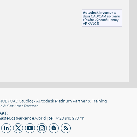
Lego 10197-DkBluishGray
IPT
Plastové součásti
Autodesk Inventor
a
další CAD/CAM software
získáte výhodně u firmy
ARKANCE
NCE
(CAD Studio) - Autodesk Platinum Partner & Training
r & Services Partner
AKT:
ster.cz@arkance.world | tel. +420 910 970 111