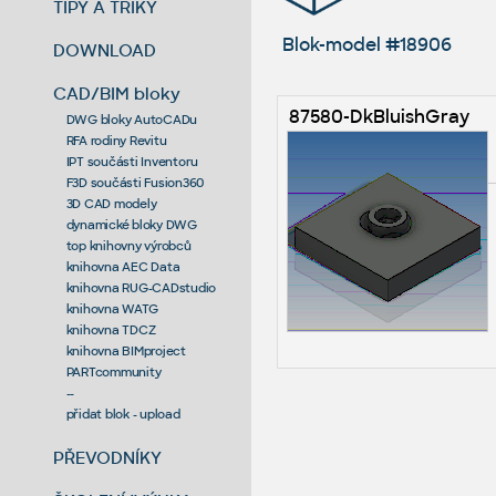
TIPY A TRIKY
Blok-model #18906
DOWNLOAD
CAD/BIM bloky
87580-DkBluishGray
DWG bloky AutoCADu
RFA rodiny Revitu
IPT součásti Inventoru
F3D součásti Fusion360
3D CAD modely
dynamické bloky DWG
top knihovny výrobců
knihovna AEC Data
knihovna RUG-CADstudio
knihovna WATG
knihovna TDCZ
knihovna BIMproject
PARTcommunity
--
přidat blok - upload
PŘEVODNÍKY