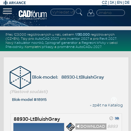
CZ
|
SK
|
EN
|
DE
Přes 123.000 registrovaných u nás, celkem
1.130.000
registrovaných
(CZ+EN)
. Tipy pro
AutoCAD 2027
, pro
Inventor 2027
a pro
Revit 2027
.
Nový
Kalkulátor nosníků
,
Spirograf generátor
a
Regresní křivky
v sekci
Převodníky
.
Kompletní
příkazy
a
proměnné AutoCADu 2027
.
Blok-model: 88930-LtBluishGray
(Plastové součásti)
Blok-model #18915
« zpět na Katalog
88930-LtBluishGray
◄ DOWNLOAD
8893