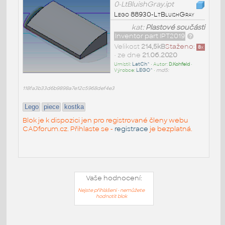
0-LtBluishGray.ipt
Lego 88930-LtBluishGray
kat:
Plastové součásti
Inventor part IPT2019
Velikost
214,5kB
Staženo:
8
x
• ze dne
21.06.2020
Umístil:
LatCh^
• Autor:
D.Kohfeld
•
Výrobce:
LEGO^
•
md5:
118fa3b33d6b9898a7e12c5968def4e3
Lego
piece
kostka
Blok je k dispozici jen pro registrované členy webu
CADforum.cz. Přihlaste se -
registrace
je bezplatná.
Vaše hodnocení:
Nejste přihlášeni - nemůžete
hodnotit blok