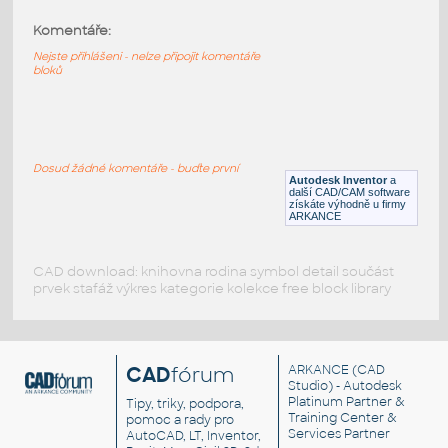
Komentáře:
11211-LtBluishGray
:
Lego 11211-LtBluishGray
Nejste přihlášeni - nelze připojit komentáře
bloků
IPT
Plastové součásti
11203-LtBluishGray
:
Lego 11203-LtBluishGray
Dosud žádné komentáře - buďte první
Autodesk Inventor
a
IPT
Plastové součásti
další CAD/CAM software
získáte výhodně u firmy
ARKANCE
CAD download: knihovna rodina symbol detail součást
prvek stafáž výkres kategorie kolekce free block library
CAD
fórum
ARKANCE
(CAD
Studio) - Autodesk
Platinum Partner &
Tipy, triky, podpora,
Training Center &
pomoc a rady pro
Services Partner
AutoCAD, LT, Inventor,