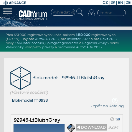
CZ
|
SK
|
EN
|
DE
Přes 123.000 registrovaných u nás, celkem
1.130.000
registrovaných
(CZ+EN)
. Tipy pro
AutoCAD 2027
, pro
Inventor 2027
a pro
Revit 2027
.
Nový
Kalkulátor nosníků
,
Spirograf generátor
a
Regresní křivky
v sekci
Převodníky
.
Kompletní
příkazy
a
proměnné AutoCADu 2027
.
Blok-model: 92946-LtBluishGray
(Plastové součásti)
Blok-model #18933
« zpět na Katalog
92946-LtBluishGray
◄ DOWNLOAD
9294