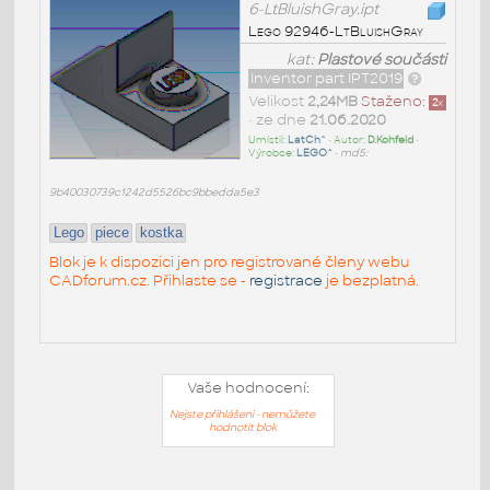
6-LtBluishGray.ipt
Lego 92946-LtBluishGray
kat:
Plastové součásti
Inventor part IPT2019
Velikost
2,24MB
Staženo:
2
x
• ze dne
21.06.2020
Umístil:
LatCh^
• Autor:
D.Kohfeld
•
Výrobce:
LEGO^
•
md5:
9b40030739c1242d5526bc9bbedda5e3
Lego
piece
kostka
Blok je k dispozici jen pro registrované členy webu
CADforum.cz. Přihlaste se -
registrace
je bezplatná.
Vaše hodnocení:
Nejste přihlášeni - nemůžete
hodnotit blok