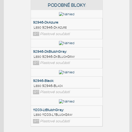
PODOBNÉ BLOKY
:
92946-DkAzure
:
Lego 92946-DkAzure
IPT
Plastové součásti
92946-DkBluishGray
:
Lego 92946-DkBluishGray
IPT
Plastové součásti