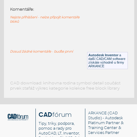
Komentáře:
92946-Black
:
Lego 92946-Black
Nejste přihlášeni - nelze připojit komentáře
bloků
IPT
Plastové součásti
11203-LtBluishGray
:
Lego 11203-LtBluishGray
Dosud žádné komentáře - buďte první
Autodesk Inventor
a
IPT
Plastové součásti
další CAD/CAM software
získáte výhodně u firmy
ARKANCE
CAD download: knihovna rodina symbol detail součást
prvek stafáž výkres kategorie kolekce free block library
CAD
fórum
ARKANCE
(CAD
Studio) - Autodesk
Platinum Partner &
Tipy, triky, podpora,
Training Center &
pomoc a rady pro
Services Partner
AutoCAD, LT, Inventor,