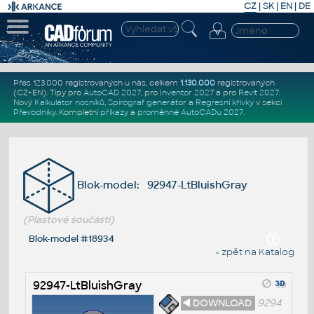
CZ
|
SK
|
EN
|
DE
Přes 123.000 registrovaných u nás, celkem
1.130.000
registrovaných
(CZ+EN)
. Tipy pro
AutoCAD 2027
, pro
Inventor 2027
a pro
Revit 2027
.
Nový
Kalkulátor nosníků
,
Spirograf generátor
a
Regresní křivky
v sekci
Převodníky
.
Kompletní
příkazy
a
proměnné AutoCADu 2027
.
Blok-model: 92947-LtBluishGray
(Plastové součásti)
Blok-model #18934
« zpět na Katalog
92947-LtBluishGray
◄ DOWNLOAD
9294