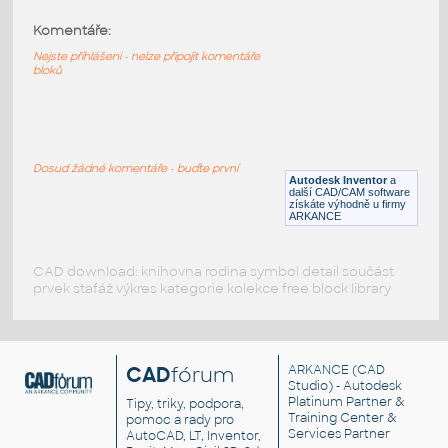
Komentáře:
11211-LtBluishGray
:
Lego 11211-LtBluishGray
Nejste přihlášeni - nelze připojit komentáře
bloků
IPT
Plastové součásti
11203-LtBluishGray
:
Lego 11203-LtBluishGray
Dosud žádné komentáře - buďte první
Autodesk Inventor
a
IPT
Plastové součásti
další CAD/CAM software
získáte výhodně u firmy
ARKANCE
CAD download: knihovna rodina symbol detail součást
prvek stafáž výkres kategorie kolekce free block library
CAD
fórum
ARKANCE
(CAD
Studio) - Autodesk
Platinum Partner &
Tipy, triky, podpora,
Training Center &
pomoc a rady pro
Services Partner
AutoCAD, LT, Inventor,