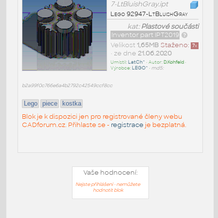
7-LtBluishGray.ipt
Lego 92947-LtBluishGray
kat:
Plastové součásti
Inventor part IPT2019
Velikost
1,65MB
Staženo:
7
x
• ze dne
21.06.2020
Umístil:
LatCh^
• Autor:
D.Kohfeld
•
Výrobce:
LEGO^
•
md5:
b2a99f0c766e6a4b2792c42549ccf8cc
Lego
piece
kostka
Blok je k dispozici jen pro registrované členy webu
CADforum.cz. Přihlaste se -
registrace
je bezplatná.
Vaše hodnocení:
Nejste přihlášeni - nemůžete
hodnotit blok