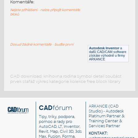
10247-DkBluishGray
:
Komentáře:
Lego 10247-DkBluishGray
Nejste přihlášeni - nelze připojit komentáře
bloků
IPT
Plastové součásti
10197-DkBluishGray
:
Lego 10197-DkBluishGray
Dosud žádné komentáře - buďte první
Autodesk Inventor
a
IPT
Plastové součásti
další CAD/CAM software
získáte výhodně u firmy
ARKANCE
CAD download: knihovna rodina symbol detail součást
prvek stafáž výkres kategorie kolekce free block library
CAD
fórum
ARKANCE
(CAD
Studio) - Autodesk
Platinum Partner &
Tipy, triky, podpora,
Training Center &
pomoc a rady pro
Services Partner
AutoCAD, LT, Inventor,
Revit, Map, Civil 3D, 3ds
KONTAKT:
Max, Fusion, Forma,