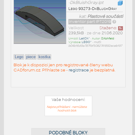
-DkBluishGray.ipt
Lego 93273-DkBluishGray
kat:
Plastové součásti
Inventor part IPT2019
Velikost
Staženo:
5
x
239,5kB
• ze dne
21.06.2020
Umístil:
LatCh^
• Autor:
D.Kohfeld
•
Výrobce:
LEGO^
•
md5:
b04b16d9a787fbf5082741892eceb197
Lego
piece
kostka
Blok je k dispozici jen pro registrované členy webu
CADforum.cz. Přihlaste se -
registrace
je bezplatná.
Vaše hodnocení:
Nejste přihlášeni - nemůžete
hodnotit blok