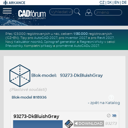
CZ
|
SK
|
EN
|
DE
Přes 123.000 registrovaných u nás, celkem
1.130.000
registrovaných
(CZ+EN)
. Tipy pro
AutoCAD 2027
, pro
Inventor 2027
a pro
Revit 2027
.
Nový
Kalkulátor nosníků
,
Spirograf generátor
a
Regresní křivky
v sekci
Převodníky
.
Kompletní
příkazy
a
proměnné AutoCADu 2027
.
Blok-model: 93273-DkBluishGray
(Plastové součásti)
Blok-model #18936
« zpět na Katalog
93273-DkBluishGray
◄ DOWNLOAD
93273