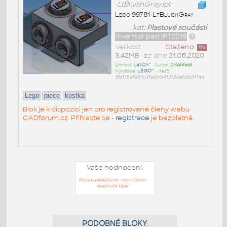
-LtBluishGray.ipt
Lego 99781-LtBluishGray
kat:
Plastové součásti
Inventor part IPT2019
Velikost
Staženo:
11
x
3,42MB
• ze dne
21.06.2020
Umístil:
LatCh^
• Autor:
D.Kohfeld
•
Výrobce:
LEGO^
•
md5:
8b315afa81c3fe0c5413f20efdd3f14a
Lego
piece
kostka
Blok je k dispozici jen pro registrované členy webu
CADforum.cz. Přihlaste se -
registrace
je bezplatná.
Vaše hodnocení:
Nejste přihlášeni - nemůžete
hodnotit blok