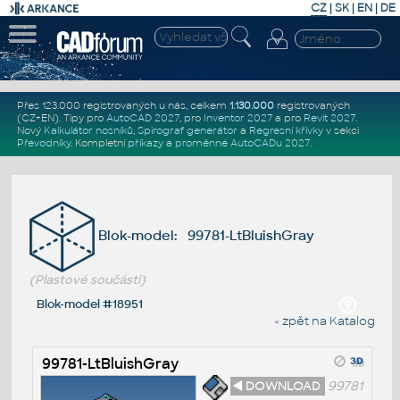
CZ
|
SK
|
EN
|
DE
Přes 123.000 registrovaných u nás, celkem
1.130.000
registrovaných
(CZ+EN)
. Tipy pro
AutoCAD 2027
, pro
Inventor 2027
a pro
Revit 2027
.
Nový
Kalkulátor nosníků
,
Spirograf generátor
a
Regresní křivky
v sekci
Převodníky
.
Kompletní
příkazy
a
proměnné AutoCADu 2027
.
Blok-model: 99781-LtBluishGray
(Plastové součásti)
Blok-model #18951
« zpět na Katalog
99781-LtBluishGray
◄ DOWNLOAD
99781