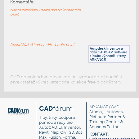
11211-LtBluishGray
:
Komentáře:
Lego 11211-LtBluishGray
Nejste přihlášeni - nelze připojit komentáře
bloků
IPT
Plastové součásti
11203-LtBluishGray
:
Lego 11203-LtBluishGray
Dosud žádné komentáře - buďte první
Autodesk Inventor
a
IPT
Plastové součásti
další CAD/CAM software
získáte výhodně u firmy
ARKANCE
CAD download: knihovna rodina symbol detail součást
prvek stafáž výkres kategorie kolekce free block library
CAD
fórum
ARKANCE
(CAD
Studio) - Autodesk
Platinum Partner &
Tipy, triky, podpora,
Training Center &
pomoc a rady pro
Services Partner
AutoCAD, LT, Inventor,
Revit, Map, Civil 3D, 3ds
KONTAKT:
Max, Fusion, Forma,