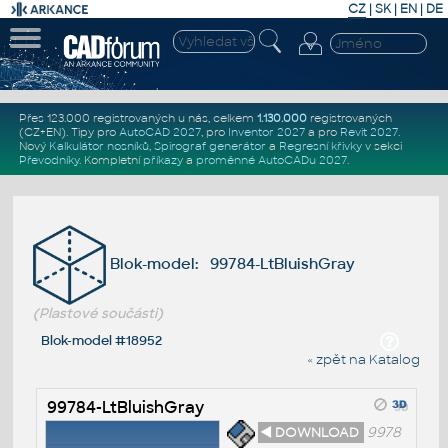
CZ
|
SK
|
EN
|
DE
Přes 123.000 registrovaných u nás, celkem
1.130.000
registrovaných
(CZ+EN)
. Tipy pro
AutoCAD 2027
, pro
Inventor 2027
a pro
Revit 2027
.
Nový
Kalkulátor nosníků
,
Spirograf generátor
a
Regresní křivky
v sekci
Převodníky
.
Kompletní
příkazy
a
proměnné AutoCADu 2027
.
Blok-model: 99784-LtBluishGray
(Plastové součásti)
Blok-model #18952
« zpět na Katalog
99784-LtBluishGray
◄ DOWNLOAD
9978