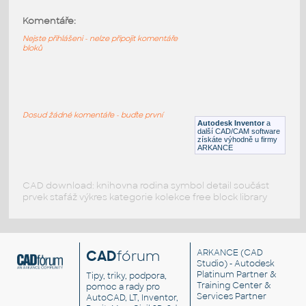
Komentáře:
11211-LtBluishGray
:
Lego 11211-LtBluishGray
Nejste přihlášeni - nelze připojit komentáře
bloků
IPT
Plastové součásti
11203-LtBluishGray
:
Lego 11203-LtBluishGray
Dosud žádné komentáře - buďte první
Autodesk Inventor
a
IPT
Plastové součásti
další CAD/CAM software
získáte výhodně u firmy
ARKANCE
CAD download: knihovna rodina symbol detail součást
prvek stafáž výkres kategorie kolekce free block library
CAD
fórum
ARKANCE
(CAD
Studio) - Autodesk
Platinum Partner &
Tipy, triky, podpora,
Training Center &
pomoc a rady pro
Services Partner
AutoCAD, LT, Inventor,