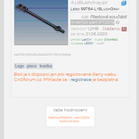
4-LtBluishGray.ipt
Lego 99784-LtBluishGray
kat:
Plastové součásti
Inventor part IPT2019
Velikost
1,2MB
•
Staženo:
7
x
ze dne
21.06.2020
Umístil:
LatCh^
• Autor:
D.Kohfeld
•
Výrobce:
LEGO^
•
md5:
ee870c156526a3bab02f0179d123b9aa
Lego
piece
kostka
Blok je k dispozici jen pro registrované členy webu
CADforum.cz. Přihlaste se -
registrace
je bezplatná.
Vaše hodnocení:
Nejste přihlášeni - nemůžete
hodnotit blok