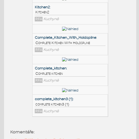
PODOBNÉ BLOKY
:
Kitchen2
:
Kitchen2
RFA
Kuchyně
Complete_Kitchen_With_Holdspline
:
Complete Kitchen With Holdspline
RFA
Kuchyně
Complete_kitchen
:
Komentáře:
Complete kitchen