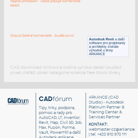
Nejste přihlášeni - nelze připojit komentáře
RFA
Kuchyně
bloků
complete_kitchen3 (1)
:
complete kitchen3 (1)
Dosud žádné komentáře - buďte první
Autodesk Revit
a další
RFA
Kuchyně
software pro projektanty
a architekty získáte
výhodně u firmy
ARKANCE
CAD download: knihovna rodina symbol detail součást
prvek stafáž výkres kategorie kolekce free block library
CAD
fórum
ARKANCE
(CAD
Studio) - Autodesk
Platinum Partner &
Tipy, triky, podpora,
Training Center &
pomoc a rady pro
Services Partner
AutoCAD, LT, Inventor,
Revit, Map, Civil 3D, 3ds
KONTAKT:
Max, Fusion, Forma,
webmaster.cz@arkance.w
Vault, PowerMill a další
| tel. +420 910 970 111
Autodesk aplikace