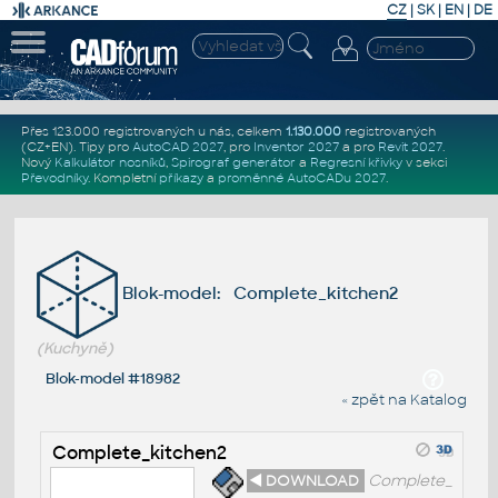
CZ
|
SK
|
EN
|
DE
Přes 123.000 registrovaných u nás, celkem
1.130.000
registrovaných
(CZ+EN)
. Tipy pro
AutoCAD 2027
, pro
Inventor 2027
a pro
Revit 2027
.
Nový
Kalkulátor nosníků
,
Spirograf generátor
a
Regresní křivky
v sekci
Převodníky
.
Kompletní
příkazy
a
proměnné AutoCADu 2027
.
Blok-model: Complete_kitchen2
(Kuchyně)
Blok-model #18982
« zpět na Katalog
Complete_kitchen2
◄ DOWNLOAD
Complete_