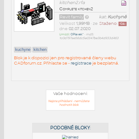
kitchen2.rfa
Complete kitchen2
Revit family
kat:
Kuchyně
Velikost
1,99MB
• ze
Staženo:
104
x
dne
02.07.2020
Umístil:
OPlavek^
•
md5:
1c0d797ae56dc5e0347be3b4d933d463
kuchyne
kitchen
Blok je k dispozici jen pro registrované členy webu
CADforum.cz. Přihlaste se -
registrace
je bezplatná.
Vaše hodnocení:
Nejste přihlášeni - nemůžete
hodnotit blok