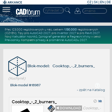
CZ
|
SK
|
EN
|
DE
Přes 123.000 registrovaných u nás, celkem
1.130.000
registrovaných
(CZ+EN)
. Tipy pro
AutoCAD 2027
, pro
Inventor 2027
a pro
Revit 2027
.
Nový
Kalkulátor nosníků
,
Spirograf generátor
a
Regresní křivky
v sekci
Převodníky
.
Kompletní
příkazy
a
proměnné AutoCADu 2027
.
Blok-model: Cooktop_-_2_burners_
(Kuchyně)
Blok-model #18987
« zpět na Katalog
Cooktop_-_2_burners_
◄ DOWNLOAD
Cooktop_-