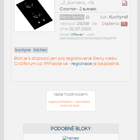
_2_burners_.rfa
Cooktop - 2 burners
Revit family
kat:
Kuchyně
Velikost
292kB
• ze
Staženo:
77
x
dne
02.07.2020
Umístil:
OPlavek^
•
md5:
b95fa68dd53331876004687218a8ff74
kuchyne
kitchen
Blok je k dispozici jen pro registrované členy webu
CADforum.cz. Přihlaste se -
registrace
je bezplatná.
Vaše hodnocení:
Nejste přihlášeni - nemůžete
hodnotit blok