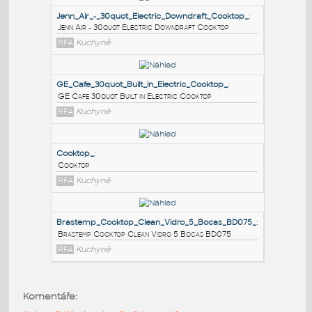
PODOBNÉ BLOKY
:
Jenn_Air_-_30quot_Electric_Downdraft_Cooktop_
:
Jenn Air - 30quot Electric Downdraft Cooktop
RFA
Kuchyně
GE_Cafe_30quot_Built_in_Electric_Cooktop_
:
GE Cafe 30quot Built in Electric Cooktop
RFA
Kuchyně
Cooktop_
:
Komentáře:
Cooktop