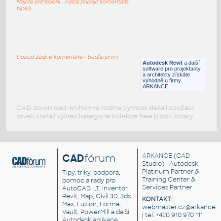
Nejste přihlášeni - nelze připojit komentáře
RFA
Kuchyně
bloků
Brastemp_Cooktop_Clean_Vidro_5_Bocas_BD075_
:
Brastemp Cooktop Clean Vidro 5 Bocas BD075
Dosud žádné komentáře - buďte první
Autodesk Revit
a další
RFA
Kuchyně
software pro projektanty
a architekty získáte
výhodně u firmy
ARKANCE
CAD download: knihovna rodina symbol detail součást
prvek stafáž výkres kategorie kolekce free block library
CAD
fórum
ARKANCE
(CAD
Studio) - Autodesk
Platinum Partner &
Tipy, triky, podpora,
Training Center &
pomoc a rady pro
Services Partner
AutoCAD, LT, Inventor,
Revit, Map, Civil 3D, 3ds
KONTAKT:
Max, Fusion, Forma,
webmaster.cz@arkance.w
Vault, PowerMill a další
| tel. +420 910 970 111
Autodesk aplikace