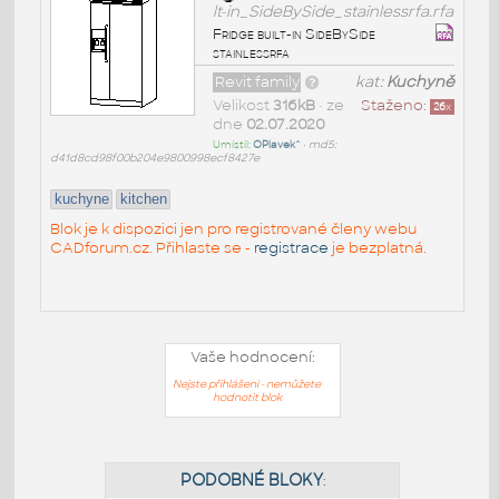
lt-in_SideBySide_stainlessrfa.rfa
Fridge built-in SideBySide
stainlessrfa
Revit family
kat:
Kuchyně
Velikost
316kB
• ze
Staženo:
26
x
dne
02.07.2020
Umístil:
OPlavek^
•
md5:
d41d8cd98f00b204e9800998ecf8427e
kuchyne
kitchen
Blok je k dispozici jen pro registrované členy webu
CADforum.cz. Přihlaste se -
registrace
je bezplatná.
Vaše hodnocení:
Nejste přihlášeni - nemůžete
hodnotit blok