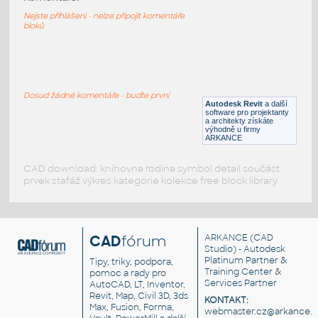
Fridge 4
Nejste přihlášeni - nelze připojit komentáře
RFA
Kuchyně
bloků
Fridge 2
:
Fridge 2
Dosud žádné komentáře - buďte první
Autodesk Revit
a další
RFA
Kuchyně
software pro projektanty
a architekty získáte
výhodně u firmy
ARKANCE
CAD download: knihovna rodina symbol detail součást
prvek stafáž výkres kategorie kolekce free block library
CAD
fórum
ARKANCE
(CAD
Studio) - Autodesk
Platinum Partner &
Tipy, triky, podpora,
Training Center &
pomoc a rady pro
Services Partner
AutoCAD, LT, Inventor,
Revit, Map, Civil 3D, 3ds
KONTAKT:
Max, Fusion, Forma,
webmaster.cz@arkance.w