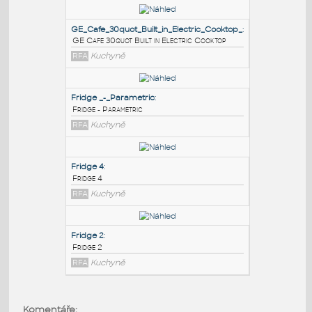
PODOBNÉ BLOKY
:
GE_Cafe_30quot_Built_in_Electric_Cooktop_
:
GE Cafe 30quot Built in Electric Cooktop
RFA
Kuchyně
Fridge _-_Parametric
:
Fridge - Parametric
RFA
Kuchyně
Fridge 4
:
Komentáře: