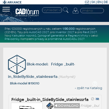
CZ
|
SK
|
EN
|
DE
Přes 123.000 registrovaných u nás, celkem
1.130.000
registrovaných
(CZ+EN)
. Tipy pro
AutoCAD 2027
, pro
Inventor 2027
a pro
Revit 2027
.
Nový
Kalkulátor nosníků
,
Spirograf generátor
a
Regresní křivky
v sekci
Převodníky
.
Kompletní
příkazy
a
proměnné AutoCADu 2027
.
Blok-model: Fridge _built-
in_SideBySide_stainlessrfa
(Kuchyně)
Blok-model #19010
« zpět na Katalog
Fridge _built-in_SideBySide_stainlessrfa
◄ DOWNLOAD
Fridge _bui