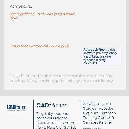
Komentáře:
Russian_Wood_Oven_with_water_heater_bolier_
:
Russian Wood Oven with water heater bolier
Nejste přihlášeni - nelze připojit komentáře
bloků
RFA
Kuchyně
Free_standing_4_burner_oven_parametric_size_
:
Free standing 4 burner oven parametric size
Dosud žádné komentáře - buďte první
Autodesk Revit
a další
RFA
Kuchyně
software pro projektanty
a architekty získáte
výhodně u firmy
ARKANCE
CAD download: knihovna rodina symbol detail součást
prvek stafáž výkres kategorie kolekce free block library
CAD
fórum
ARKANCE
(CAD
Studio) - Autodesk
Platinum Partner &
Tipy, triky, podpora,
Training Center &
pomoc a rady pro
Services Partner
AutoCAD, LT, Inventor,
Revit, Map, Civil 3D, 3ds