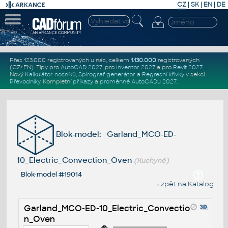
CZ
|
SK
|
EN
|
DE
Přes 123.000 registrovaných u nás, celkem
1.130.000
registrovaných
(CZ+EN)
. Tipy pro
AutoCAD 2027
, pro
Inventor 2027
a pro
Revit 2027
.
Nový
Kalkulátor nosníků
,
Spirograf generátor
a
Regresní křivky
v sekci
Převodníky
.
Kompletní
příkazy
a
proměnné AutoCADu 2027
.
Blok-model: Garland_MCO-ED-
10_Electric_Convection_Oven
(Kuchyně)
Blok-model #19014
« zpět na Katalog
Garland_MCO-ED-10_Electric_Convectio
n_Oven