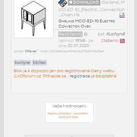
◄ DOWNLOAD
Garland_M
CO-ED-10_Electric_Convection
_Oven.rfa
Garland MCO-ED-10 Electric
Convection Oven
Revit family
kat:
Kuchyně
Velikost
161kB
• ze
Staženo:
7
x
dne
02.07.2020
Umístil:
OPlavek^
•
md5: 37d73881ce24f942c6c57504170d2bef
kuchyne
kitchen
Blok je k dispozici jen pro registrované členy webu
CADforum.cz. Přihlaste se -
registrace
je bezplatná.
Vaše hodnocení:
Nejste přihlášeni - nemůžete
hodnotit blok