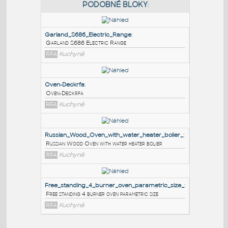
PODOBNÉ BLOKY
:
Garland_S686_Electric_Range
:
Garland S686 Electric Range
RFA
Kuchyně
Oven-Deckrfa
:
Oven-Deckrfa
RFA
Kuchyně