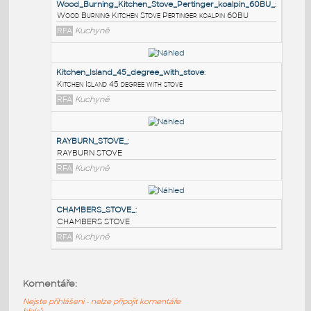
PODOBNÉ BLOKY
:
Wood_Burning_Kitchen_Stove_Pertinger_koalpin_60
Wood Burning Kitchen Stove Pertinger koalpin 60BU
RFA
Kuchyně
Kitchen_Island_45_degree_with_stove
:
Kitchen Island 45 degree with stove
RFA
Kuchyně
RAYBURN_STOVE_
:
Komentáře:
RAYBURN STOVE
Nejste přihlášeni - nelze připojit komentáře
RFA
Kuchyně
bloků