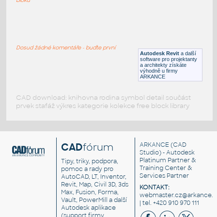
CHAMBERS_STOVE_
:
CHAMBERS STOVE
Dosud žádné komentáře - buďte první
RFA
Kuchyně
Autodesk Revit
a další
software pro projektanty
a architekty získáte
výhodně u firmy
ARKANCE
CAD download: knihovna rodina symbol detail součást
prvek stafáž výkres kategorie kolekce free block library
CAD
fórum
ARKANCE
(CAD
Studio) - Autodesk
Platinum Partner &
Tipy, triky, podpora,
Training Center &
pomoc a rady pro
Services Partner
AutoCAD, LT, Inventor,
Revit, Map, Civil 3D, 3ds
KONTAKT:
Max, Fusion, Forma,
webmaster.cz@arkance.w
Vault, PowerMill a další
| tel. +420 910 970 111
Autodesk aplikace
(support firmy