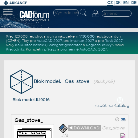
CZ
|
SK
|
EN
|
DE
Přes 123.000 registrovaných u nás, celkem
1.130.000
registrovaných
(CZ+EN)
. Tipy pro
AutoCAD 2027
, pro
Inventor 2027
a pro
Revit 2027
.
Nový
Kalkulátor nosníků
,
Spirograf generátor
a
Regresní křivky
v sekci
Převodníky
.
Kompletní
příkazy
a
proměnné AutoCADu 2027
.
Blok-model: Gas_stove_
(Kuchyně)
Blok-model #19016
« zpět na Katalog
Gas_stove_
◄ DOWNLOAD
Gas_stove
_.rfa