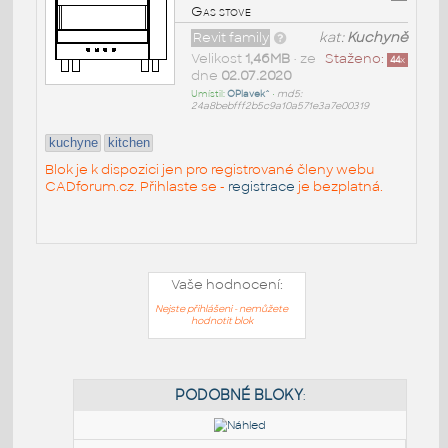
Gas stove
Revit family
kat:
Kuchyně
Velikost
1,46MB
• ze
Staženo:
44
x
dne
02.07.2020
Umístil:
OPlavek^
•
md5:
24a8bebfff2b5c9a10a571e3a7e00319
kuchyne
kitchen
Blok je k dispozici jen pro registrované členy webu
CADforum.cz. Přihlaste se -
registrace
je bezplatná.
Vaše hodnocení:
Nejste přihlášeni - nemůžete
hodnotit blok