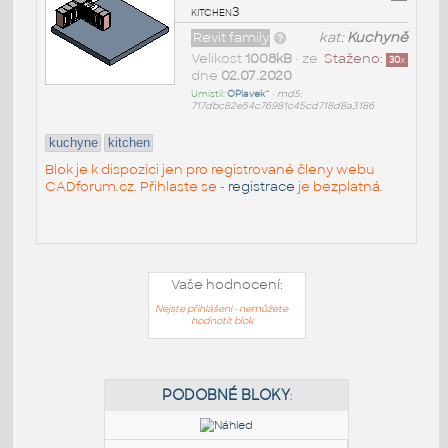
kitchen3
Revit family
kat:
Kuchyně
Velikost
1008kB
• ze
Staženo:
30
x
dne
02.07.2020
Umístil:
OPlavek^
•
md5:
717dbc82e54c76981c45cd718d8a3186
kuchyne
kitchen
Blok je k dispozici jen pro registrované členy webu
CADforum.cz. Přihlaste se -
registrace
je bezplatná.
Vaše hodnocení:
Nejste přihlášeni - nemůžete
hodnotit blok