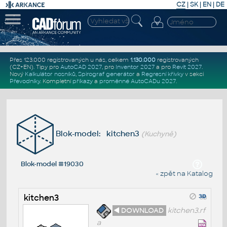
CZ
|
SK
|
EN
|
DE
Přes 123.000 registrovaných u nás, celkem
1.130.000
registrovaných
(CZ+EN)
. Tipy pro
AutoCAD 2027
, pro
Inventor 2027
a pro
Revit 2027
.
Nový
Kalkulátor nosníků
,
Spirograf generátor
a
Regresní křivky
v sekci
Převodníky
.
Kompletní
příkazy
a
proměnné AutoCADu 2027
.
Blok-model: kitchen3
(Kuchyně)
Blok-model #19030
« zpět na Katalog
kitchen3
◄ DOWNLOAD
kitchen3.rf
a