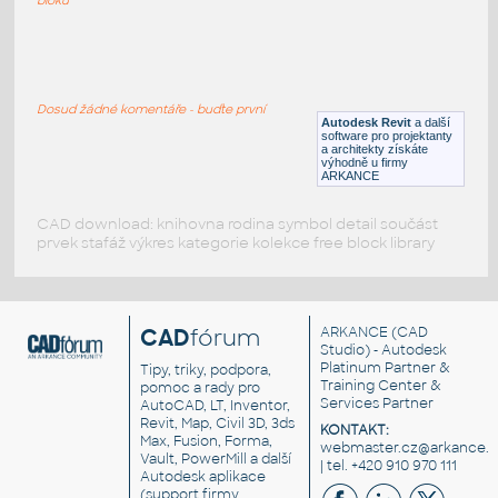
kitchen block
:
Kuchyně - bloky
Dosud žádné komentáře - buďte první
DWG
Kuchyně
Autodesk Revit
a další
software pro projektanty
a architekty získáte
výhodně u firmy
ARKANCE
CAD download: knihovna rodina symbol detail součást
prvek stafáž výkres kategorie kolekce free block library
CAD
fórum
ARKANCE
(CAD
Studio) - Autodesk
Platinum Partner &
Tipy, triky, podpora,
Training Center &
pomoc a rady pro
Services Partner
AutoCAD, LT, Inventor,
Revit, Map, Civil 3D, 3ds
KONTAKT:
Max, Fusion, Forma,
webmaster.cz@arkance.w
Vault, PowerMill a další
| tel. +420 910 970 111
Autodesk aplikace
(support firmy