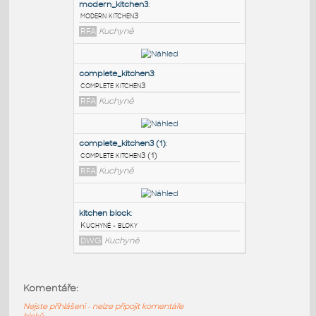
PODOBNÉ BLOKY
:
modern_kitchen3
:
modern kitchen3
RFA
Kuchyně
complete_kitchen3
:
complete kitchen3
RFA
Kuchyně
complete_kitchen3 (1)
:
Komentáře:
complete kitchen3 (1)
Nejste přihlášeni - nelze připojit komentáře
RFA
Kuchyně
bloků