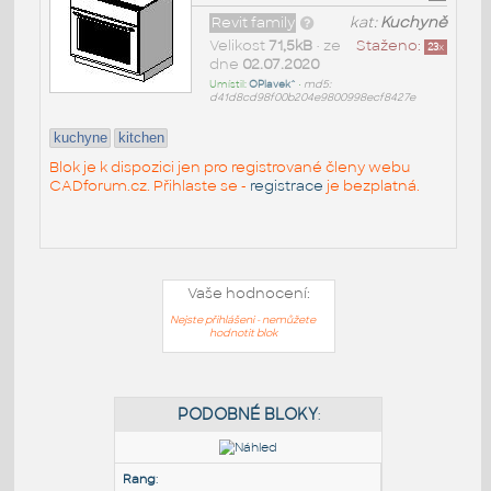
Revit family
kat:
Kuchyně
Velikost
71,5kB
• ze
Staženo:
23
x
dne
02.07.2020
Umístil:
OPlavek^
•
md5:
d41d8cd98f00b204e9800998ecf8427e
kuchyne
kitchen
Blok je k dispozici jen pro registrované členy webu
CADforum.cz. Přihlaste se -
registrace
je bezplatná.
Vaše hodnocení:
Nejste přihlášeni - nemůžete
hodnotit blok