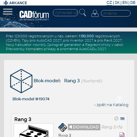
CZ
|
SK
|
EN
|
DE
Přes 123.000 registrovaných u nás, celkem
1.130.000
registrovaných
(CZ+EN)
. Tipy pro
AutoCAD 2027
, pro
Inventor 2027
a pro
Revit 2027
.
Nový
Kalkulátor nosníků
,
Spirograf generátor
a
Regresní křivky
v sekci
Převodníky
.
Kompletní
příkazy
a
proměnné AutoCADu 2027
.
Blok-model: Rang 3
(Kuchyně)
Blok-model #19074
« zpět na Katalog
Rang 3
◄ DOWNLOAD
Rang 3.rfa
Rang 3