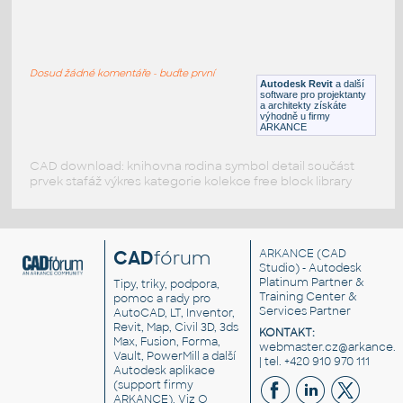
Kitchen sink_single 3
:
Kitchen Sink
Dosud žádné komentáře - buďte první
DWG
Kuchyně
Autodesk Revit
a další
software pro projektanty
a architekty získáte
výhodně u firmy
ARKANCE
CAD download: knihovna rodina symbol detail součást
prvek stafáž výkres kategorie kolekce free block library
CAD
fórum
ARKANCE
(CAD
Studio) - Autodesk
Platinum Partner &
Tipy, triky, podpora,
Training Center &
pomoc a rady pro
Services Partner
AutoCAD, LT, Inventor,
Revit, Map, Civil 3D, 3ds
KONTAKT:
Max, Fusion, Forma,
webmaster.cz@arkance.w
Vault, PowerMill a další
| tel. +420 910 970 111
Autodesk aplikace
(support firmy
ARKANCE). Viz
O