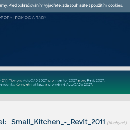
lamy. Před pokračováním vyjadřete, zda souhlasíte s použitím cookies.
 PODPORA | POMOC A RADY
Z+EN)
. Tipy pro
AutoCAD 2027
, pro
Inventor 2027
a pro
Revit 2027
.
řevodníky
.
Kompletní
příkazy
a
proměnné AutoCADu 2027
.
l: Small_Kitchen_-_Revit_2011
(Kuchyně)