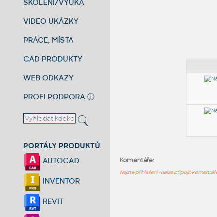
ŠKOLENÍ/VÝUKA
VIDEO UKÁZKY
PRÁCE, MÍSTA
CAD PRODUKTY
WEB ODKAZY
PROFI PODPORA
ⓘ
PORTÁLY PRODUKTŮ
AUTOCAD
Komentáře:
Nejste přihlášeni - nelze připojit komentá
INVENTOR
REVIT