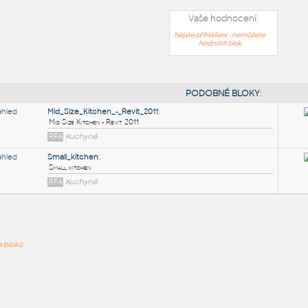
Vaše hodnocení:
Nejste přihlášeni - nemůžete
hodnotit blok
PODOB
Mid_Size_Kitchen_-_Revit_2011
:
ře bloků
Mid Size Kitchen - Revit 2011
RFA
Kuchyně
Small_kitchen
:
Small kitchen