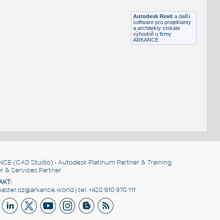
RFA
Kuchyně
Autodesk Revit
a další
software pro projektanty
a architekty získáte
výhodně u firmy
ARKANCE
NCE
(CAD Studio) - Autodesk Platinum Partner & Training
r & Services Partner
AKT:
ster.cz@arkance.world | tel. +420 910 970 111