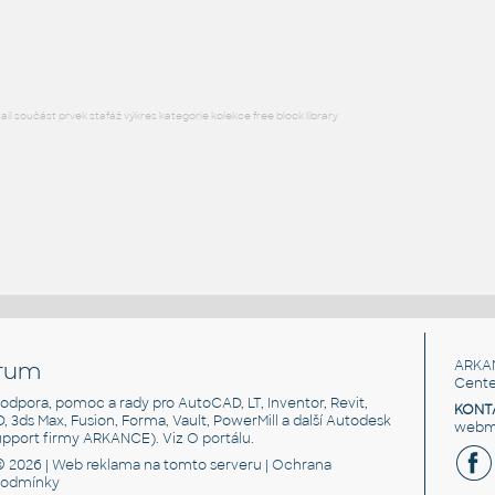
RFA
Kuchyně
l součást prvek stafáž výkres kategorie kolekce free block library
rum
ARKA
Cente
, podpora, pomoc a rady pro AutoCAD, LT, Inventor, Revit,
KONT
3D, 3ds Max, Fusion, Forma, Vault, PowerMill a další Autodesk
webma
support firmy ARKANCE). Viz
O portálu
.
© 2026 |
Web reklama
na tomto serveru |
Ochrana
podmínky