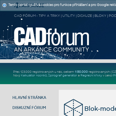
Tento portál využívá cookies pro funkce přihlášení a pro Google rek
CAD FÓRUM - TIPY A TRIKY | UTILITY | DISKUZE | BLOKY |
Přes 123.000 registrovaných u nás, celkem
1.130.000
registrovaných (C
Nový
Kalkulátor nosníků
,
Spirograf generátor
a
Regresní křivky
v sekci
P
HLAVNÍ STRÁNKA
Blok-mode
DISKUZNÍ FÓRUM