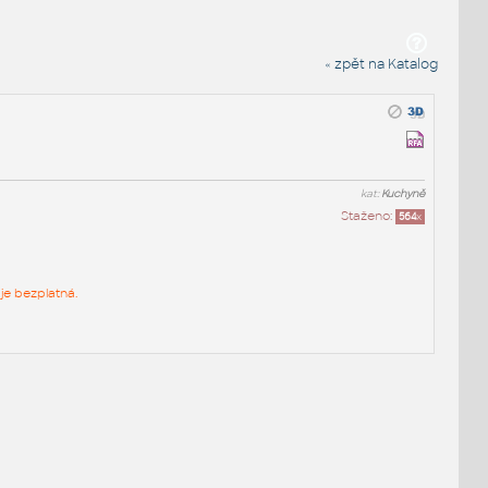
« zpět na Katalog
kat:
Kuchyně
Staženo:
564
x
je bezplatná.