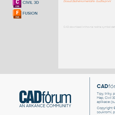
Dosud žádné komentáře - buďte první
CIVIL 3D
FUSION
CAD download: knihovna rodina symbol detai
CAD
fó
Tipy, triky
Map, Civil 
aplikace (
Copyright 
soukromí, 