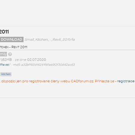
2011
 DOWNLOAD
Small_Kitchen_-_Revit_2011.rfa
tchen - Revit 2011
amily
t
1,62MB
• ze dne
02.07.2020
Plavek^
•
md5: a30bff83d16241f6fae9f2f30d42ac63
kitchen
 k dispozici jen pro registrované členy webu CADforum.cz. Přihlaste se -
registrace