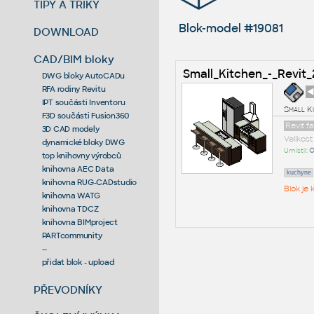
TIPY A TRIKY
Blok-model #19081
DOWNLOAD
CAD/BIM bloky
Small_Kitchen_-_Revit_
DWG bloky AutoCADu
RFA rodiny Revitu
◄
IPT součásti Inventoru
Small Ki
F3D součásti Fusion360
Revit f
3D CAD modely
Velikos
dynamické bloky DWG
Umístil:
O
top knihovny výrobců
knihovna AEC Data
kuchyne
knihovna RUG-CADstudio
Blok je
knihovna WATG
knihovna TDCZ
knihovna BIMproject
PARTcommunity
--
přidat blok - upload
PŘEVODNÍKY