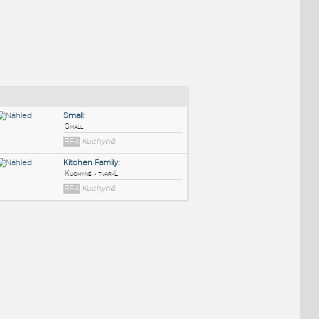
NÉ BLOKY
:
Small
:
Small
RFA
Kuchyně
Kitchen Family
:
Kuchyně - tvar-L