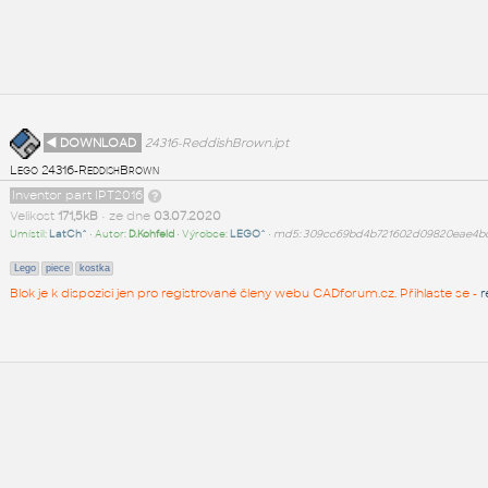
◄ DOWNLOAD
24316-ReddishBrown.ipt
Lego 24316-ReddishBrown
Inventor part IPT2016
Velikost
171,5kB
• ze dne
03.07.2020
Umístil:
LatCh^
• Autor:
D.Kohfeld
• Výrobce:
LEGO^
•
md5: 309cc69bd4b721602d09820eae4b
Lego
piece
kostka
Blok je k dispozici jen pro registrované členy webu CADforum.cz. Přihlaste se -
r