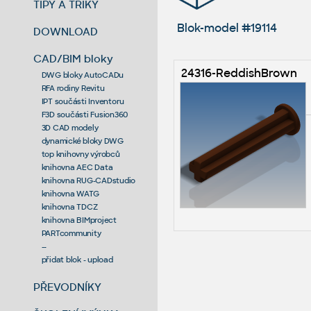
TIPY A TRIKY
Blok-model #19114
DOWNLOAD
CAD/BIM bloky
24316-ReddishBrown
DWG bloky AutoCADu
RFA rodiny Revitu
IPT součásti Inventoru
F3D součásti Fusion360
3D CAD modely
dynamické bloky DWG
top knihovny výrobců
knihovna AEC Data
knihovna RUG-CADstudio
knihovna WATG
knihovna TDCZ
knihovna BIMproject
PARTcommunity
--
přidat blok - upload
PŘEVODNÍKY