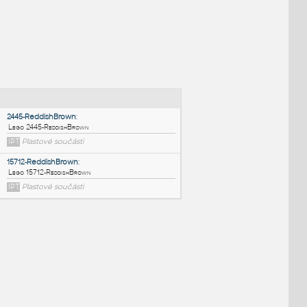
NÉ BLOKY
:
2445-ReddishBrown
:
Lego 2445-ReddishBrown
IPT
Plastové součásti
15712-ReddishBrown
: