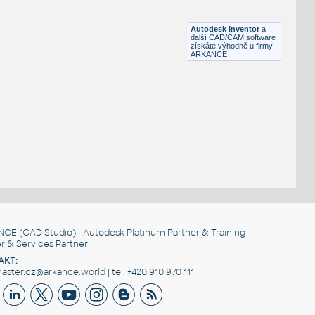
Lego 15712-ReddishBrown
IPT
Plastové součásti
Autodesk Inventor
a
další CAD/CAM software
získáte výhodně u firmy
ARKANCE
NCE
(CAD Studio) - Autodesk Platinum Partner & Training
r & Services Partner
AKT:
ster.cz@arkance.world | tel. +420 910 970 111