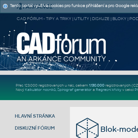
Tento portál využívá cookies pro funkce přihlášení a pro Google rek
CAD FÓRUM - TIPY A TRIKY | UTILITY | DISKUZE | BLOKY |
Přes 123.000 registrovaných u nás, celkem
1.130.000
registrovaných (C
Nový
Kalkulátor nosníků
,
Spirograf generátor
a
Regresní křivky
v sekci
P
HLAVNÍ STRÁNKA
Blok-mode
DISKUZNÍ FÓRUM