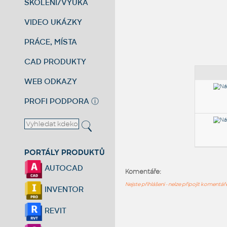
ŠKOLENÍ/VÝUKA
VIDEO UKÁZKY
PRÁCE, MÍSTA
CAD PRODUKTY
WEB ODKAZY
PROFI PODPORA
ⓘ
PORTÁLY PRODUKTŮ
AUTOCAD
Komentáře:
Nejste přihlášeni - nelze připojit komentá
INVENTOR
REVIT