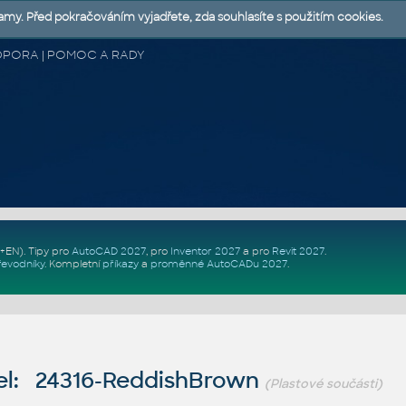
lamy. Před pokračováním vyjadřete, zda souhlasíte s použitím cookies.
 PODPORA | POMOC A RADY
Z+EN)
. Tipy pro
AutoCAD 2027
, pro
Inventor 2027
a pro
Revit 2027
.
řevodníky
.
Kompletní
příkazy
a
proměnné AutoCADu 2027
.
l: 24316-ReddishBrown
(Plastové součásti)