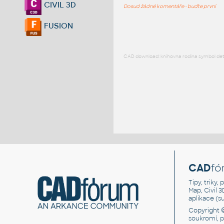
CIVIL 3D
Dosud žádné komentáře - buďte první
FUSION
CAD download: knihovna rodina symbol detai
CAD
fó
Tipy, triky
Map, Civil 
aplikace (
Copyright 
soukromí, 