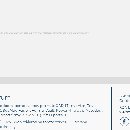
Lego 20482-ReddishBrown
IPT
Plastové součásti
l součást prvek stafáž výkres kategorie kolekce free block library
rum
ARKA
Cente
, podpora, pomoc a rady pro AutoCAD, LT, Inventor, Revit,
KONT
3D, 3ds Max, Fusion, Forma, Vault, PowerMill a další Autodesk
webma
support firmy ARKANCE). Viz
O portálu
.
© 2026 |
Web reklama
na tomto serveru |
Ochrana
podmínky