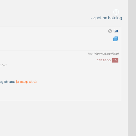
« zpět na Katalog
kat:
Plastové součásti
Staženo:
12
x
c7ed
egistrace
je bezplatná.