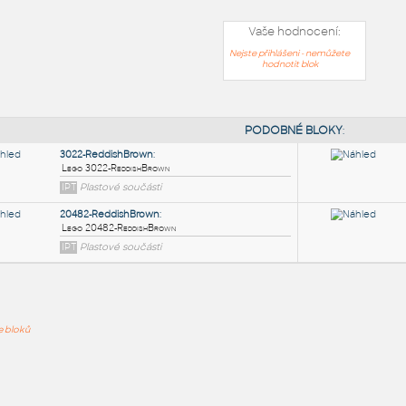
Vaše hodnocení:
Nejste přihlášeni - nemůžete
hodnotit blok
PODOB
3022-ReddishBrown
:
ře bloků
Lego 3022-ReddishBrown
IPT
Plastové součásti
20482-ReddishBrown
: