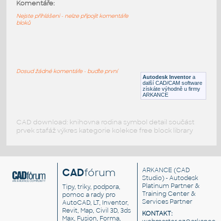
32000-LtBluishGray
:
Komentáře:
Lego 32000-LtBluishGray
Nejste přihlášeni - nelze připojit komentáře
bloků
IPT
Plastové součásti
32000-DkBluishGray
:
Lego 32000-DkBluishGray
Dosud žádné komentáře - buďte první
Autodesk Inventor
a
IPT
Plastové součásti
další CAD/CAM software
získáte výhodně u firmy
ARKANCE
CAD download: knihovna rodina symbol detail součást
prvek stafáž výkres kategorie kolekce free block library
CAD
fórum
ARKANCE
(CAD
Studio) - Autodesk
Platinum Partner &
Tipy, triky, podpora,
Training Center &
pomoc a rady pro
Services Partner
AutoCAD, LT, Inventor,
Revit, Map, Civil 3D, 3ds
KONTAKT:
Max, Fusion, Forma,