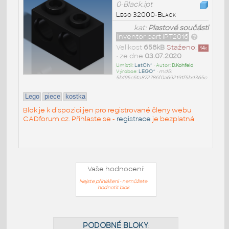
0-Black.ipt
Lego 32000-Black
kat:
Plastové součásti
Inventor part IPT2016
Velikost
658kB
Staženo:
14
x
• ze dne
03.07.2020
Umístil:
LatCh^
• Autor:
D.Kohfeld
•
Výrobce:
LEGO^
•
md5:
5b195c51a872786f0a692191f5bd365c
Lego
piece
kostka
Blok je k dispozici jen pro registrované členy webu
CADforum.cz. Přihlaste se -
registrace
je bezplatná.
Vaše hodnocení:
Nejste přihlášeni - nemůžete
hodnotit blok