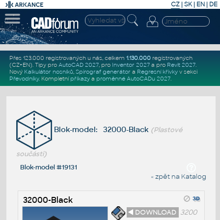
CZ
|
SK
|
EN
|
DE
Přes 123.000 registrovaných u nás, celkem
1.130.000
registrovaných
(CZ+EN)
. Tipy pro
AutoCAD 2027
, pro
Inventor 2027
a pro
Revit 2027
.
Nový
Kalkulátor nosníků
,
Spirograf generátor
a
Regresní křivky
v sekci
Převodníky
.
Kompletní
příkazy
a
proměnné AutoCADu 2027
.
Blok-model: 32000-Black
(Plastové
součásti)
Blok-model #19131
« zpět na Katalog
32000-Black
◄ DOWNLOAD
3200