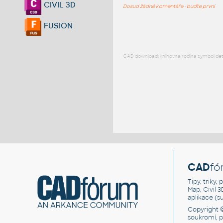
CIVIL 3D
Dosud žádné komentáře - buďte první
FUSION
CAD download: knihovna rodina symbol detai
CAD
fó
Tipy, triky
Map, Civil 
aplikace (
Copyright 
soukromí, 