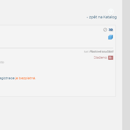
« zpět na Katalog
kat:
Plastové součásti
Staženo:
8
x
65b
egistrace
je bezplatná.