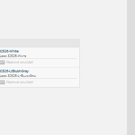
NÉ BLOKY
:
32526-White
:
Lego 32526-White
IPT
Plastové součásti
32526-LtBluishGray
: