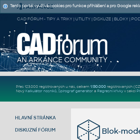
Tento portál využívá cookies pro funkce přihlášení a pro Google rek
CAD FÓRUM - TIPY A TRIKY | UTILITY | DISKUZE | BLOKY |
Přes 123.000 registrovaných u nás, celkem
1.130.000
registrovaných (C
Nový
Kalkulátor nosníků
,
Spirograf generátor
a
Regresní křivky
v sekci
P
HLAVNÍ STRÁNKA
Blok-mode
DISKUZNÍ FÓRUM