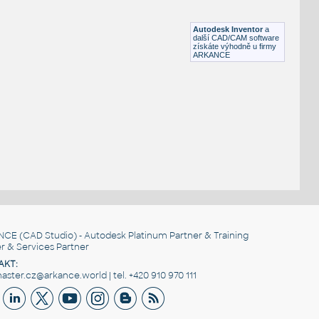
Lego 32526-LtBluishGray
IPT
Plastové součásti
Autodesk Inventor
a
další CAD/CAM software
získáte výhodně u firmy
ARKANCE
NCE
(CAD Studio) - Autodesk Platinum Partner & Training
r & Services Partner
AKT:
ster.cz@arkance.world | tel. +420 910 970 111