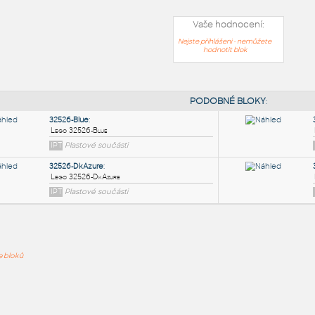
Vaše hodnocení:
Nejste přihlášeni - nemůžete
hodnotit blok
PODOB
32526-Blue
:
ře bloků
Lego 32526-Blue
IPT
Plastové součásti
32526-DkAzure
: