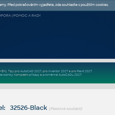
lamy. Před pokračováním vyjadřete, zda souhlasíte s použitím cookies.
 PODPORA | POMOC A RADY
Z+EN)
. Tipy pro
AutoCAD 2027
, pro
Inventor 2027
a pro
Revit 2027
.
řevodníky
.
Kompletní
příkazy
a
proměnné AutoCADu 2027
.
l: 32526-Black
(Plastové součásti)