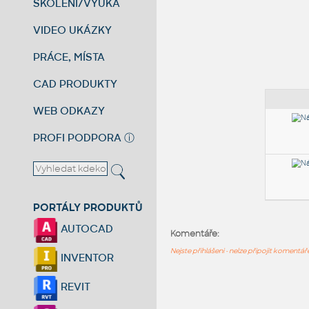
ŠKOLENÍ/VÝUKA
VIDEO UKÁZKY
PRÁCE, MÍSTA
CAD PRODUKTY
WEB ODKAZY
PROFI PODPORA
ⓘ
PORTÁLY PRODUKTŮ
AUTOCAD
Komentáře:
Nejste přihlášeni - nelze připojit komentá
INVENTOR
REVIT