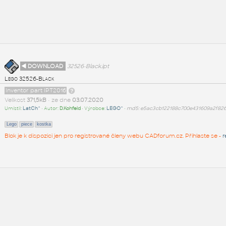
◄ DOWNLOAD
32526-Black.ipt
Lego 32526-Black
Inventor part IPT2016
Velikost
371,5kB
• ze dne
03.07.2020
Umístil:
LatCh^
• Autor:
D.Kohfeld
• Výrobce:
LEGO^
•
md5: e5ac3cb122188c700e431609a2f82
Lego
piece
kostka
Blok je k dispozici jen pro registrované členy webu CADforum.cz. Přihlaste se -
r