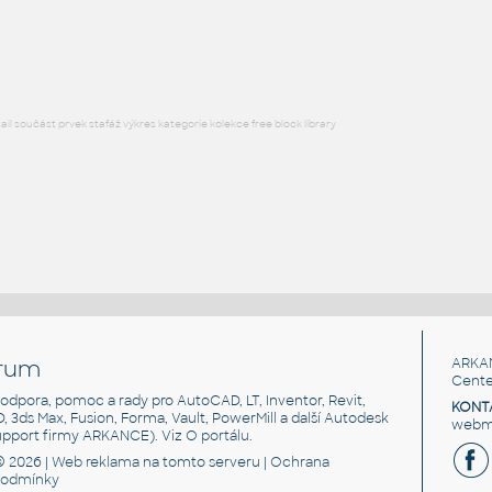
Lego 32526-DkAzure
IPT
Plastové součásti
l součást prvek stafáž výkres kategorie kolekce free block library
rum
ARKA
Cente
, podpora, pomoc a rady pro AutoCAD, LT, Inventor, Revit,
KONT
3D, 3ds Max, Fusion, Forma, Vault, PowerMill a další Autodesk
webma
support firmy ARKANCE). Viz
O portálu
.
© 2026 |
Web reklama
na tomto serveru |
Ochrana
podmínky