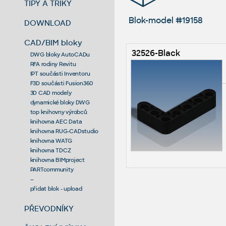
TIPY A TRIKY
Blok-model #19158
DOWNLOAD
CAD/BIM bloky
32526-Black
DWG bloky AutoCADu
RFA rodiny Revitu
IPT součásti Inventoru
F3D součásti Fusion360
3D CAD modely
dynamické bloky DWG
top knihovny výrobců
knihovna AEC Data
knihovna RUG-CADstudio
knihovna WATG
knihovna TDCZ
knihovna BIMproject
PARTcommunity
--
přidat blok - upload
PŘEVODNÍKY