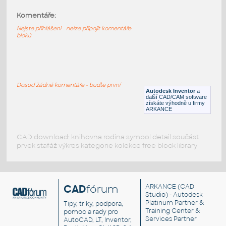
Komentáře:
40490-Black
:
Lego 40490-Black
Nejste přihlášeni - nelze připojit komentáře
bloků
IPT
Plastové součásti
40490-LtBluishGray
:
Lego 40490-LtBluishGray
Dosud žádné komentáře - buďte první
Autodesk Inventor
a
IPT
Plastové součásti
další CAD/CAM software
získáte výhodně u firmy
ARKANCE
CAD download: knihovna rodina symbol detail součást
prvek stafáž výkres kategorie kolekce free block library
CAD
fórum
ARKANCE
(CAD
Studio) - Autodesk
Platinum Partner &
Tipy, triky, podpora,
Training Center &
pomoc a rady pro
Services Partner
AutoCAD, LT, Inventor,