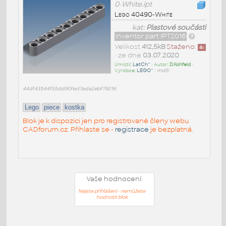
0-White.ipt
Lego 40490-White
kat:
Plastové součásti
Inventor part IPT2016
Velikost
412,5kB
Staženo:
4
x
• ze dne
03.07.2020
Umístil:
LatCh^
• Autor:
D.Kohfeld
•
Výrobce:
LEGO^
•
md5:
44df43544f55dd90fed7eda2ebf79216
Lego
piece
kostka
Blok je k dispozici jen pro registrované členy webu
CADforum.cz. Přihlaste se -
registrace
je bezplatná.
Vaše hodnocení:
Nejste přihlášeni - nemůžete
hodnotit blok