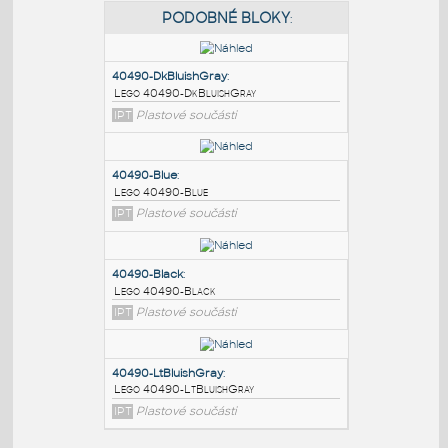
PODOBNÉ BLOKY
:
40490-DkBluishGray
:
Lego 40490-DkBluishGray
IPT
Plastové součásti
40490-Blue
:
Lego 40490-Blue
IPT
Plastové součásti