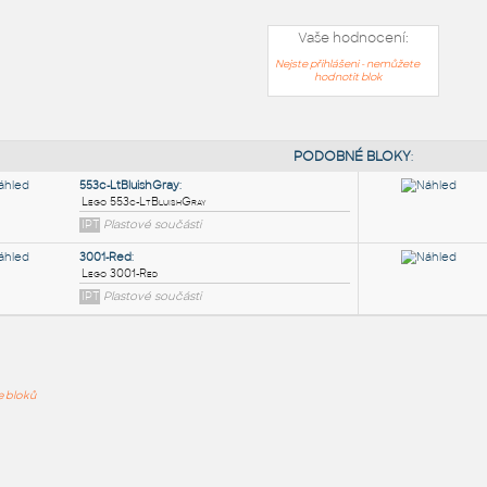
Vaše hodnocení:
Nejste přihlášeni - nemůžete
hodnotit blok
PODOB
553c-LtBluishGray
:
ře bloků
Lego 553c-LtBluishGray
IPT
Plastové součásti
3001-Red
: