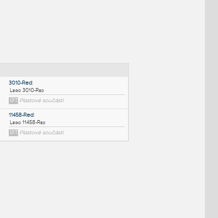
NÉ BLOKY
:
3010-Red
:
Lego 3010-Red
IPT
Plastové součásti
11458-Red
: