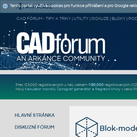
Tento portál využívá cookies pro funkce přihlášení a pro Google rek
CAD FÓRUM - TIPY A TRIKY | UTILITY | DISKUZE | BLOKY |
Přes 123.000 registrovaných u nás, celkem
1.130.000
registrovaných (C
Nový
Kalkulátor nosníků
,
Spirograf generátor
a
Regresní křivky
v sekci
P
HLAVNÍ STRÁNKA
Blok-mod
DISKUZNÍ FÓRUM