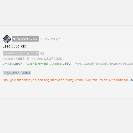
◄ DOWNLOAD
553c-Red.ipt
Lego 553c-Red
Inventor part IPT2016
Velikost
495,5kB
• ze dne
03.07.2020
Umístil:
LatCh^
• Autor:
D.Kohfeld
• Výrobce:
LEGO^
•
md5: 2b8f9b47ea836c27bf1b60730b900
Lego
piece
kostka
Blok je k dispozici jen pro registrované členy webu CADforum.cz. Přihlaste se -
r