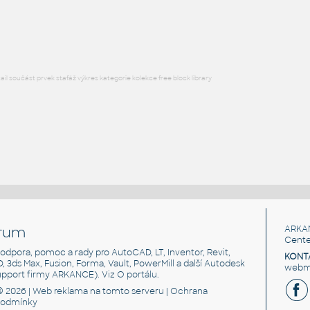
Lego 3001-Red
IPT
Plastové součásti
l součást prvek stafáž výkres kategorie kolekce free block library
rum
ARKA
Cente
, podpora, pomoc a rady pro AutoCAD, LT, Inventor, Revit,
KONT
3D, 3ds Max, Fusion, Forma, Vault, PowerMill a další Autodesk
webma
support firmy ARKANCE). Viz
O portálu
.
© 2026 |
Web reklama
na tomto serveru |
Ochrana
podmínky