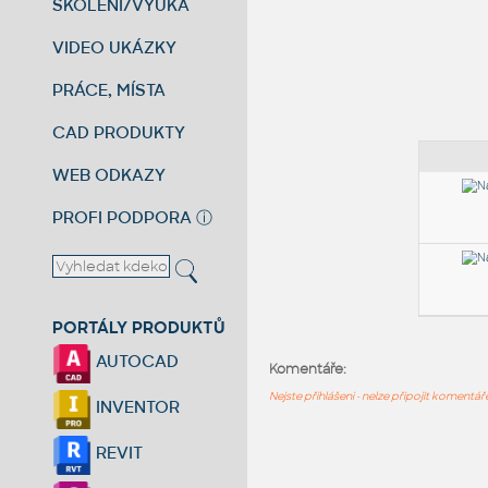
ŠKOLENÍ/VÝUKA
VIDEO UKÁZKY
PRÁCE, MÍSTA
CAD PRODUKTY
WEB ODKAZY
PROFI PODPORA
ⓘ
PORTÁLY PRODUKTŮ
AUTOCAD
Komentáře:
Nejste přihlášeni - nelze připojit komentá
INVENTOR
REVIT