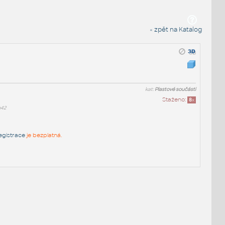
« zpět na Katalog
kat:
Plastové součásti
Staženo:
8
x
b42
egistrace
je bezplatná.