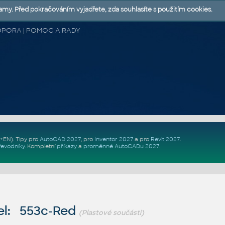
lamy. Před pokračováním vyjadřete, zda souhlasíte s použitím cookies.
 PODPORA | POMOC A RADY
Z+EN)
. Tipy pro
AutoCAD 2027
, pro
Inventor 2027
a pro
Revit 2027
.
řevodníky
.
Kompletní
příkazy
a
proměnné AutoCADu 2027
.
el: 553c-Red
(Plastové součásti)