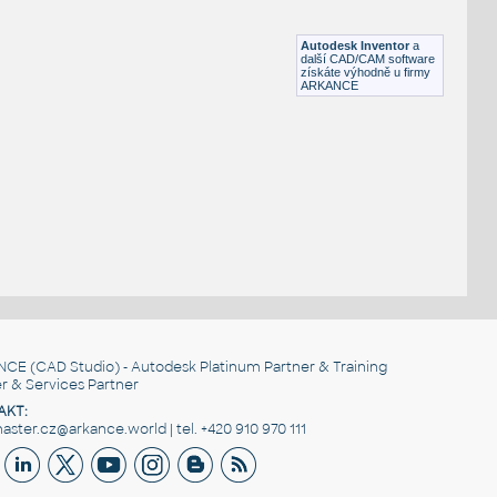
Lego 11458-Red
IPT
Plastové součásti
Autodesk Inventor
a
další CAD/CAM software
získáte výhodně u firmy
ARKANCE
NCE
(CAD Studio) - Autodesk Platinum Partner & Training
r & Services Partner
AKT:
ster.cz@arkance.world | tel. +420 910 970 111