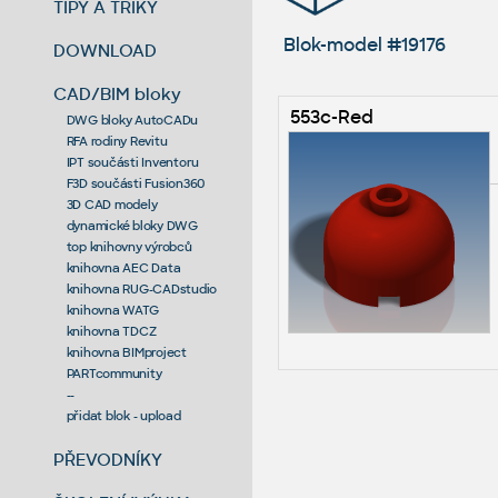
TIPY A TRIKY
Blok-model #19176
DOWNLOAD
CAD/BIM bloky
553c-Red
DWG bloky AutoCADu
RFA rodiny Revitu
IPT součásti Inventoru
F3D součásti Fusion360
3D CAD modely
dynamické bloky DWG
top knihovny výrobců
knihovna AEC Data
knihovna RUG-CADstudio
knihovna WATG
knihovna TDCZ
knihovna BIMproject
PARTcommunity
--
přidat blok - upload
PŘEVODNÍKY