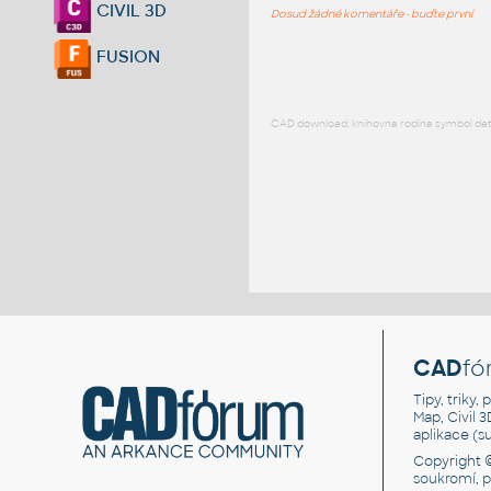
CIVIL 3D
Dosud žádné komentáře - buďte první
FUSION
CAD download: knihovna rodina symbol detai
CAD
fó
Tipy, triky
Map, Civil 
aplikace (
Copyright 
soukromí, 