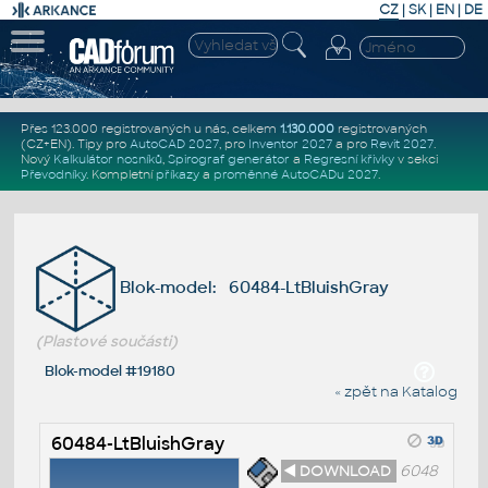
CZ
|
SK
|
EN
|
DE
Přes 123.000 registrovaných u nás, celkem
1.130.000
registrovaných
(CZ+EN)
. Tipy pro
AutoCAD 2027
, pro
Inventor 2027
a pro
Revit 2027
.
Nový
Kalkulátor nosníků
,
Spirograf generátor
a
Regresní křivky
v sekci
Převodníky
.
Kompletní
příkazy
a
proměnné AutoCADu 2027
.
Blok-model: 60484-LtBluishGray
(Plastové součásti)
Blok-model #19180
« zpět na Katalog
60484-LtBluishGray
◄ DOWNLOAD
6048