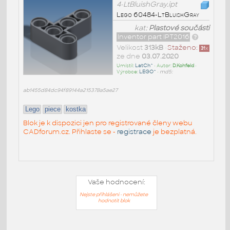
4-LtBluishGray.ipt
Lego 60484-LtBluishGray
kat:
Plastové součásti
Inventor part IPT2016
Velikost
313kB
•
Staženo:
31
x
ze dne
03.07.2020
Umístil:
LatCh^
• Autor:
D.Kohfeld
•
Výrobce:
LEGO^
•
md5:
ab1455d84dc94f89144a215378a5ae27
Lego
piece
kostka
Blok je k dispozici jen pro registrované členy webu
CADforum.cz. Přihlaste se -
registrace
je bezplatná.
Vaše hodnocení:
Nejste přihlášeni - nemůžete
hodnotit blok