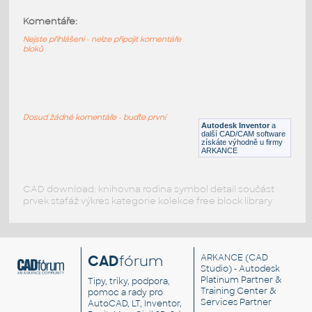
Komentáře:
11211-LtBluishGray
:
Lego 11211-LtBluishGray
Nejste přihlášeni - nelze připojit komentáře
bloků
IPT
Plastové součásti
11203-LtBluishGray
:
Lego 11203-LtBluishGray
Dosud žádné komentáře - buďte první
Autodesk Inventor
a
IPT
Plastové součásti
další CAD/CAM software
získáte výhodně u firmy
ARKANCE
CAD download: knihovna rodina symbol detail součást
prvek stafáž výkres kategorie kolekce free block library
CAD
fórum
ARKANCE
(CAD
Studio) - Autodesk
Platinum Partner &
Tipy, triky, podpora,
Training Center &
pomoc a rady pro
Services Partner
AutoCAD, LT, Inventor,