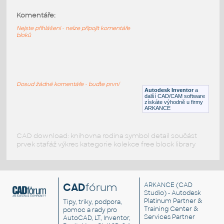
Komentáře:
64394-Black
:
Lego 64394-Black
Nejste přihlášeni - nelze připojit komentáře
bloků
IPT
Plastové součásti
64394-White
:
Lego 64394-White
Dosud žádné komentáře - buďte první
Autodesk Inventor
a
IPT
Plastové součásti
další CAD/CAM software
získáte výhodně u firmy
ARKANCE
CAD download: knihovna rodina symbol detail součást
prvek stafáž výkres kategorie kolekce free block library
CAD
fórum
ARKANCE
(CAD
Studio) - Autodesk
Platinum Partner &
Tipy, triky, podpora,
Training Center &
pomoc a rady pro
Services Partner
AutoCAD, LT, Inventor,