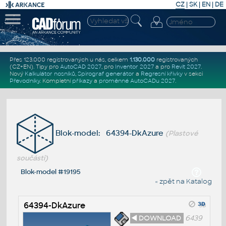
CZ
|
SK
|
EN
|
DE
Přes 123.000 registrovaných u nás, celkem
1.130.000
registrovaných
(CZ+EN)
. Tipy pro
AutoCAD 2027
, pro
Inventor 2027
a pro
Revit 2027
.
Nový
Kalkulátor nosníků
,
Spirograf generátor
a
Regresní křivky
v sekci
Převodníky
.
Kompletní
příkazy
a
proměnné AutoCADu 2027
.
Blok-model: 64394-DkAzure
(Plastové
součásti)
Blok-model #19195
« zpět na Katalog
64394-DkAzure
◄ DOWNLOAD
6439