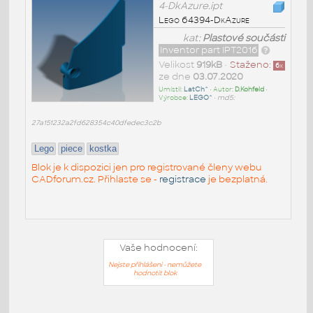
4-DkAzure.ipt
Lego 64394-DkAzure
kat:
Plastové součásti
Inventor part IPT2016
Velikost
919kB
•
Staženo:
6
x
ze dne
03.07.2020
Umístil:
LatCh^
• Autor:
D.Kohfeld
•
Výrobce:
LEGO^
•
md5:
27a151232a2fd628354c40dfedec3c2b
Lego
piece
kostka
Blok je k dispozici jen pro registrované členy webu
CADforum.cz. Přihlaste se -
registrace
je bezplatná.
Vaše hodnocení:
Nejste přihlášeni - nemůžete
hodnotit blok