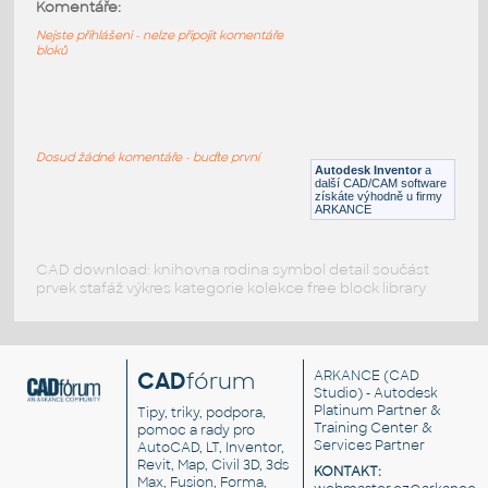
64682-DkAzure
:
Komentáře:
Lego 64682-DkAzure
Nejste přihlášeni - nelze připojit komentáře
bloků
IPT
Plastové součásti
10247-White
:
Lego 10247-White
Dosud žádné komentáře - buďte první
Autodesk Inventor
a
IPT
Plastové součásti
další CAD/CAM software
získáte výhodně u firmy
ARKANCE
CAD download: knihovna rodina symbol detail součást
prvek stafáž výkres kategorie kolekce free block library
CAD
fórum
ARKANCE
(CAD
Studio) - Autodesk
Platinum Partner &
Tipy, triky, podpora,
Training Center &
pomoc a rady pro
Services Partner
AutoCAD, LT, Inventor,
Revit, Map, Civil 3D, 3ds
KONTAKT:
Max, Fusion, Forma,