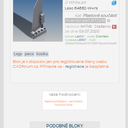
2-White.ipt
Lego 64682-White
kat:
Plastové součásti
Inventor part IPT2016
Velikost
947kB
•
Staženo:
5
x
ze dne
03.07.2020
Umístil:
LatCh^
• Autor:
D.Kohfeld
•
Výrobce:
LEGO^
•
md5:
0a9baff899ea5f357f86179ede264e88
Lego
piece
kostka
Blok je k dispozici jen pro registrované členy webu
CADforum.cz. Přihlaste se -
registrace
je bezplatná.
Vaše hodnocení:
Nejste přihlášeni - nemůžete
hodnotit blok