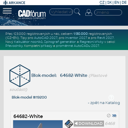
CZ
|
SK
|
EN
|
DE
Přes 123.000 registrovaných u nás, celkem
1.130.000
registrovaných
(CZ+EN)
. Tipy pro
AutoCAD 2027
, pro
Inventor 2027
a pro
Revit 2027
.
Nový
Kalkulátor nosníků
,
Spirograf generátor
a
Regresní křivky
v sekci
Převodníky
.
Kompletní
příkazy
a
proměnné AutoCADu 2027
.
Blok-model: 64682-White
(Plastové
součásti)
Blok-model #19200
« zpět na Katalog
64682-White
◄ DOWNLOAD
6468