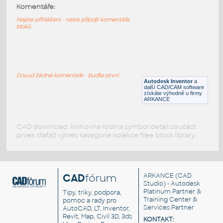
10247-DkBluishGray
:
Komentáře:
Lego 10247-DkBluishGray
Nejste přihlášeni - nelze připojit komentáře
bloků
IPT
Plastové součásti
10197-DkBluishGray
:
Lego 10197-DkBluishGray
Dosud žádné komentáře - buďte první
Autodesk Inventor
a
IPT
Plastové součásti
další CAD/CAM software
získáte výhodně u firmy
ARKANCE
CAD download: knihovna rodina symbol detail součást
prvek stafáž výkres kategorie kolekce free block library
CAD
fórum
ARKANCE
(CAD
Studio) - Autodesk
Platinum Partner &
Tipy, triky, podpora,
Training Center &
pomoc a rady pro
Services Partner
AutoCAD, LT, Inventor,
Revit, Map, Civil 3D, 3ds
KONTAKT: