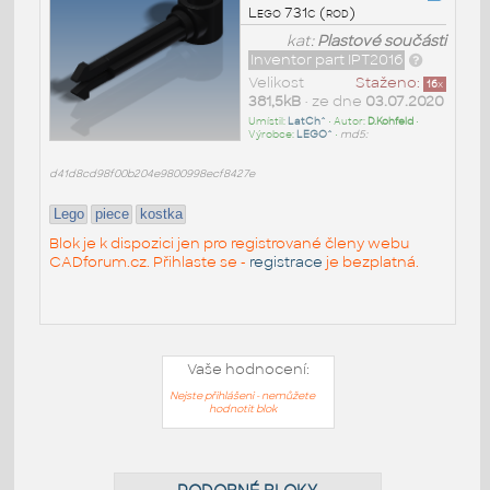
Lego 731c (rod)
kat:
Plastové součásti
Inventor part IPT2016
Velikost
Staženo:
16
x
381,5kB
• ze dne
03.07.2020
Umístil:
LatCh^
• Autor:
D.Kohfeld
•
Výrobce:
LEGO^
•
md5:
d41d8cd98f00b204e9800998ecf8427e
Lego
piece
kostka
Blok je k dispozici jen pro registrované členy webu
CADforum.cz. Přihlaste se -
registrace
je bezplatná.
Vaše hodnocení:
Nejste přihlášeni - nemůžete
hodnotit blok