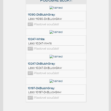
PODOBNÉ BLOKY
:
11090-DkBluishGray
:
Lego 11090-DkBluishGray
IPT
Plastové součásti
10247-White
:
Lego 10247-White
IPT
Plastové součásti