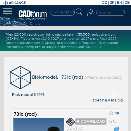
CZ
|
SK
|
EN
|
DE
Přes 123.000 registrovaných u nás, celkem
1.130.000
registrovaných
(CZ+EN)
. Tipy pro
AutoCAD 2027
, pro
Inventor 2027
a pro
Revit 2027
.
Nový
Kalkulátor nosníků
,
Spirograf generátor
a
Regresní křivky
v sekci
Převodníky
.
Kompletní
příkazy
a
proměnné AutoCADu 2027
.
Blok-model: 731c (rod)
(Plastové součásti)
Blok-model #19211
« zpět na Katalog
731c (rod)
◄ DOWNLOAD
731c
(rod).ipt