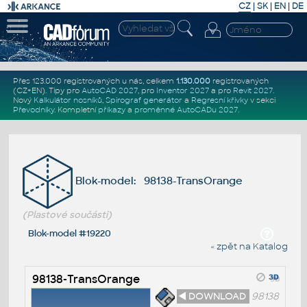
CZ
|
SK
|
EN
|
DE
Přes 123.000 registrovaných u nás, celkem
1.130.000
registrovaných
(CZ+EN)
. Tipy pro
AutoCAD 2027
, pro
Inventor 2027
a pro
Revit 2027
.
Nový
Kalkulátor nosníků
,
Spirograf generátor
a
Regresní křivky
v sekci
Převodníky
.
Kompletní
příkazy
a
proměnné AutoCADu 2027
.
Blok-model: 98138-TransOrange
(Plastové součásti)
Blok-model #19220
« zpět na Katalog
98138-TransOrange
◄ DOWNLOAD
98138