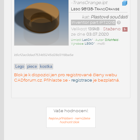
-TransOrange.ipt
Lego 98138-TransOrange
kat:
Plastové součásti
Inventor part IPT2016
Velikost
139kB
•
Staženo:
3
x
ze dne
03.07.2020
Umístil:
LatCh^
• Autor:
D.Kohfeld
•
Výrobce:
LEGO^
•
md5:
b5cf2ac0dad753465245d28d3118ba5e
Lego
piece
kostka
Blok je k dispozici jen pro registrované členy webu
CADforum.cz. Přihlaste se -
registrace
je bezplatná.
Vaše hodnocení:
Nejste přihlášeni - nemůžete
hodnotit blok