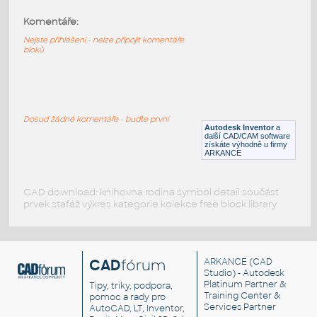
Komentáře:
98138-TransRed
:
Lego 98138-TransRed
Nejste přihlášeni - nelze připojit komentáře
bloků
IPT
Plastové součásti
98138-LtBluishGray
:
Lego 98138-LtBluishGray
Dosud žádné komentáře - buďte první
Autodesk Inventor
a
IPT
Plastové součásti
další CAD/CAM software
získáte výhodně u firmy
ARKANCE
CAD download: knihovna rodina symbol detail součást
prvek stafáž výkres kategorie kolekce free block library
CAD
fórum
ARKANCE
(CAD
Studio) - Autodesk
Platinum Partner &
Tipy, triky, podpora,
Training Center &
pomoc a rady pro
Services Partner
AutoCAD, LT, Inventor,