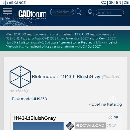
CZ
|
SK
|
EN
|
DE
Přes 123.000 registrovaných u nás, celkem
1.130.000
registrovaných
(CZ+EN)
. Tipy pro
AutoCAD 2027
, pro
Inventor 2027
a pro
Revit 2027
.
Nový
Kalkulátor nosníků
,
Spirograf generátor
a
Regresní křivky
v sekci
Převodníky
.
Kompletní
příkazy
a
proměnné AutoCADu 2027
.
Blok-model: 11143-LtBluishGray
(Plastové
součásti)
Blok-model #19253
« zpět na Katalog
11143-LtBluishGray
◄ DOWNLOAD
11143-