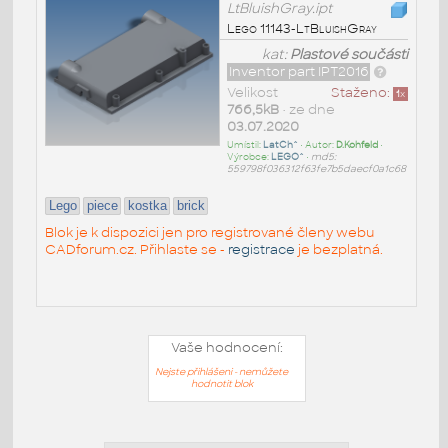
LtBluishGray.ipt
Lego 11143-LtBluishGray
kat:
Plastové součásti
Inventor part IPT2016
Velikost
Staženo:
1
x
766,5kB
• ze dne
03.07.2020
Umístil:
LatCh^
• Autor:
D.Kohfeld
•
Výrobce:
LEGO^
•
md5:
559798f036312f63fe7b5daecf0a1c68
Lego
piece
kostka
brick
Blok je k dispozici jen pro registrované členy webu
CADforum.cz. Přihlaste se -
registrace
je bezplatná.
Vaše hodnocení:
Nejste přihlášeni - nemůžete
hodnotit blok