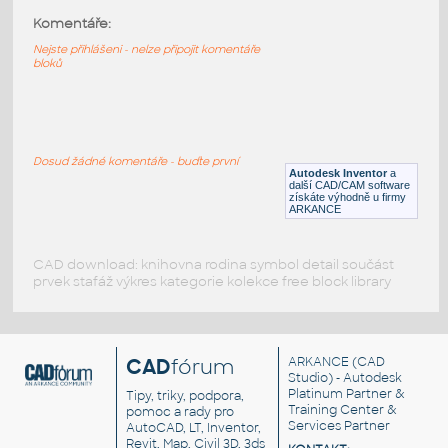
Komentáře:
10091-LtBluishGray
:
Lego 10091-LtBluishGray
Nejste přihlášeni - nelze připojit komentáře
bloků
IPT
Plastové součásti
10089-LtBluishGray
:
Lego 10089-LtBluishGray
Dosud žádné komentáře - buďte první
Autodesk Inventor
a
IPT
Plastové součásti
další CAD/CAM software
získáte výhodně u firmy
ARKANCE
CAD download: knihovna rodina symbol detail součást
prvek stafáž výkres kategorie kolekce free block library
CAD
fórum
ARKANCE
(CAD
Studio) - Autodesk
Platinum Partner &
Tipy, triky, podpora,
Training Center &
pomoc a rady pro
Services Partner
AutoCAD, LT, Inventor,
Revit, Map, Civil 3D, 3ds