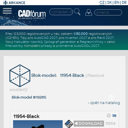
CZ
|
SK
|
EN
|
DE
Přes 123.000 registrovaných u nás, celkem
1.130.000
registrovaných
(CZ+EN)
. Tipy pro
AutoCAD 2027
, pro
Inventor 2027
a pro
Revit 2027
.
Nový
Kalkulátor nosníků
,
Spirograf generátor
a
Regresní křivky
v sekci
Převodníky
.
Kompletní
příkazy
a
proměnné AutoCADu 2027
.
Blok-model: 11954-Black
(Plastové
součásti)
Blok-model #19285
« zpět na Katalog
11954-Black
◄ DOWNLOAD
11954-