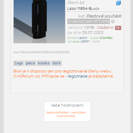
Black.ipt
Lego 11954-Black
kat:
Plastové součásti
Inventor part IPT2016
Velikost
1,5MB
•
Staženo:
13
x
ze dne
03.07.2020
Umístil:
LatCh^
• Autor:
D.Kohfeld
•
Výrobce:
LEGO^
•
md5:
baaf78bd3c68669258984a15d565606b
Lego
piece
kostka
brick
Blok je k dispozici jen pro registrované členy webu
CADforum.cz. Přihlaste se -
registrace
je bezplatná.
Vaše hodnocení:
Nejste přihlášeni - nemůžete
hodnotit blok