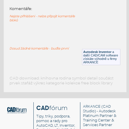
Komentáře:
11014p01-Black
:
Lego 11014p01-Black
Nejste přihlášeni - nelze připojit komentáře
bloků
IPT
Plastové součásti
10247-Black
:
Lego 10247-Black
Dosud žádné komentáře - buďte první
Autodesk Inventor
a
IPT
Plastové součásti
další CAD/CAM software
získáte výhodně u firmy
ARKANCE
CAD download: knihovna rodina symbol detail součást
prvek stafáž výkres kategorie kolekce free block library
CAD
fórum
ARKANCE
(CAD
Studio) - Autodesk
Platinum Partner &
Tipy, triky, podpora,
Training Center &
pomoc a rady pro
Services Partner
AutoCAD, LT, Inventor,