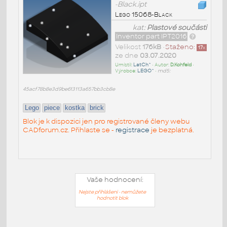
-Black.ipt
Lego 15068-Black
kat:
Plastové součásti
Inventor part IPT2016
Velikost
176kB
•
Staženo:
17
x
ze dne
03.07.2020
Umístil:
LatCh^
• Autor:
D.Kohfeld
•
Výrobce:
LEGO^
•
md5:
45acf78b8e3d9be613113a657bb3cb8e
Lego
piece
kostka
brick
Blok je k dispozici jen pro registrované členy webu
CADforum.cz. Přihlaste se -
registrace
je bezplatná.
Vaše hodnocení:
Nejste přihlášeni - nemůžete
hodnotit blok