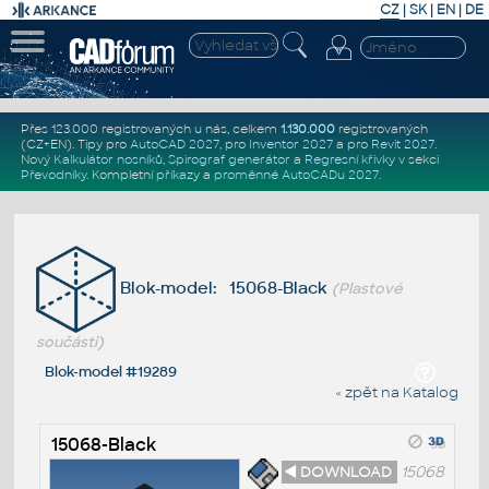
CZ
|
SK
|
EN
|
DE
Přes 123.000 registrovaných u nás, celkem
1.130.000
registrovaných
(CZ+EN)
. Tipy pro
AutoCAD 2027
, pro
Inventor 2027
a pro
Revit 2027
.
Nový
Kalkulátor nosníků
,
Spirograf generátor
a
Regresní křivky
v sekci
Převodníky
.
Kompletní
příkazy
a
proměnné AutoCADu 2027
.
Blok-model: 15068-Black
(Plastové
součásti)
Blok-model #19289
« zpět na Katalog
15068-Black
◄ DOWNLOAD
15068