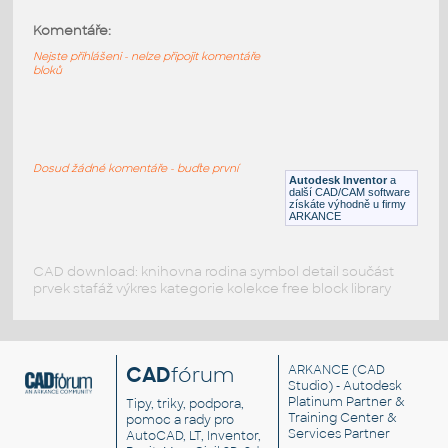
Komentáře:
15068-White
:
Lego 15068-White
Nejste přihlášeni - nelze připojit komentáře
bloků
IPT
Plastové součásti
15068-LtBluishGray
:
Lego 15068-LtBluishGray
Dosud žádné komentáře - buďte první
Autodesk Inventor
a
IPT
Plastové součásti
další CAD/CAM software
získáte výhodně u firmy
ARKANCE
CAD download: knihovna rodina symbol detail součást
prvek stafáž výkres kategorie kolekce free block library
CAD
fórum
ARKANCE
(CAD
Studio) - Autodesk
Platinum Partner &
Tipy, triky, podpora,
Training Center &
pomoc a rady pro
Services Partner
AutoCAD, LT, Inventor,