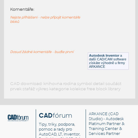
Komentáře:
11947-Blue
:
Lego 11947-Blue
Nejste přihlášeni - nelze připojit komentáře
bloků
IPT
Plastové součásti
11946-Blue
:
Lego 11946-Blue
Dosud žádné komentáře - buďte první
Autodesk Inventor
a
IPT
Plastové součásti
další CAD/CAM software
získáte výhodně u firmy
ARKANCE
CAD download: knihovna rodina symbol detail součást
prvek stafáž výkres kategorie kolekce free block library
CAD
fórum
ARKANCE
(CAD
Studio) - Autodesk
Platinum Partner &
Tipy, triky, podpora,
Training Center &
pomoc a rady pro
Services Partner
AutoCAD, LT, Inventor,