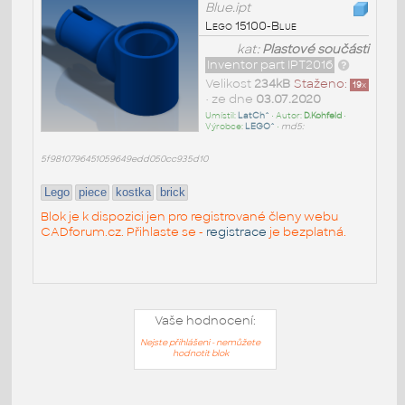
Blue.ipt
Lego 15100-Blue
kat:
Plastové součásti
Inventor part IPT2016
Velikost
234kB
Staženo:
19
x
• ze dne
03.07.2020
Umístil:
LatCh^
• Autor:
D.Kohfeld
•
Výrobce:
LEGO^
•
md5:
5f9810796451059649edd050cc935d10
Lego
piece
kostka
brick
Blok je k dispozici jen pro registrované členy webu
CADforum.cz. Přihlaste se -
registrace
je bezplatná.
Vaše hodnocení:
Nejste přihlášeni - nemůžete
hodnotit blok