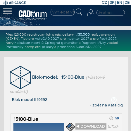
CZ
|
SK
|
EN
|
DE
Přes 123.000 registrovaných u nás, celkem
1.130.000
registrovaných
(CZ+EN)
. Tipy pro
AutoCAD 2027
, pro
Inventor 2027
a pro
Revit 2027
.
Nový
Kalkulátor nosníků
,
Spirograf generátor
a
Regresní křivky
v sekci
Převodníky
.
Kompletní
příkazy
a
proměnné AutoCADu 2027
.
Blok-model: 15100-Blue
(Plastové
součásti)
Blok-model #19292
« zpět na Katalog
15100-Blue
◄ DOWNLOAD
15100-