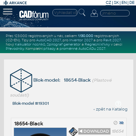
CZ
|
SK
|
EN
|
DE
Přes 123.000 registrovaných u nás, celkem
1.130.000
registrovaných
(CZ+EN)
. Tipy pro
AutoCAD 2027
, pro
Inventor 2027
a pro
Revit 2027
.
Nový
Kalkulátor nosníků
,
Spirograf generátor
a
Regresní křivky
v sekci
Převodníky
.
Kompletní
příkazy
a
proměnné AutoCADu 2027
.
Blok-model: 18654-Black
(Plastové
součásti)
Blok-model #19301
« zpět na Katalog
18654-Black
◄ DOWNLOAD
18654