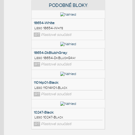
PODOBNÉ BLOKY
:
18654-White
:
Lego 18654-White
IPT
Plastové součásti
18654-DkBluishGray
:
Lego 18654-DkBluishGray
IPT
Plastové součásti