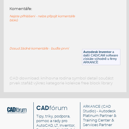
Komentáře:
11014p01-Black
:
Lego 11014p01-Black
Nejste přihlášeni - nelze připojit komentáře
bloků
IPT
Plastové součásti
10247-Black
:
Lego 10247-Black
Dosud žádné komentáře - buďte první
Autodesk Inventor
a
IPT
Plastové součásti
další CAD/CAM software
získáte výhodně u firmy
ARKANCE
CAD download: knihovna rodina symbol detail součást
prvek stafáž výkres kategorie kolekce free block library
CAD
fórum
ARKANCE
(CAD
Studio) - Autodesk
Platinum Partner &
Tipy, triky, podpora,
Training Center &
pomoc a rady pro
Services Partner
AutoCAD, LT, Inventor,