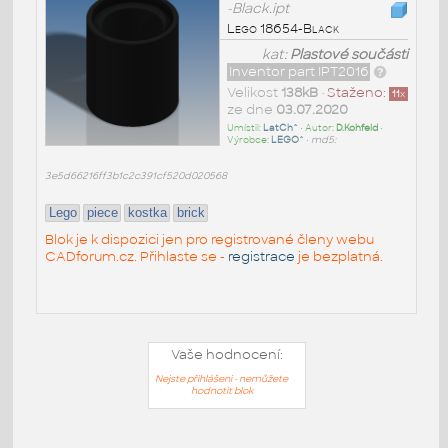
-Black.ipt
Lego 18654-Black
kat:
Plastové součásti
Inventor part IPT2016
Velikost
138kB
•
Staženo:
11
x
ze dne
03.07.2020
Umístil:
LatCh^
• Autor:
D.Kohfeld
•
Výrobce:
LEGO^
•
md5:
3e5d66216ff3b1c2c391cf520d020568
Lego
piece
kostka
brick
Blok je k dispozici jen pro registrované členy webu
CADforum.cz. Přihlaste se -
registrace
je bezplatná.
Vaše hodnocení:
Nejste přihlášeni - nemůžete
hodnotit blok