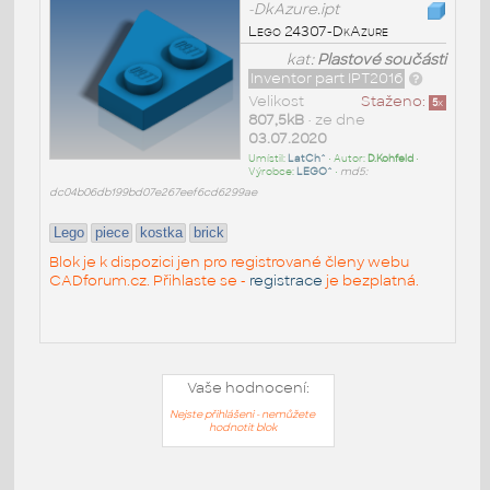
-DkAzure.ipt
Lego 24307-DkAzure
kat:
Plastové součásti
Inventor part IPT2016
Velikost
Staženo:
5
x
807,5kB
• ze dne
03.07.2020
Umístil:
LatCh^
• Autor:
D.Kohfeld
•
Výrobce:
LEGO^
•
md5:
dc04b06db199bd07e267eef6cd6299ae
Lego
piece
kostka
brick
Blok je k dispozici jen pro registrované členy webu
CADforum.cz. Přihlaste se -
registrace
je bezplatná.
Vaše hodnocení:
Nejste přihlášeni - nemůžete
hodnotit blok