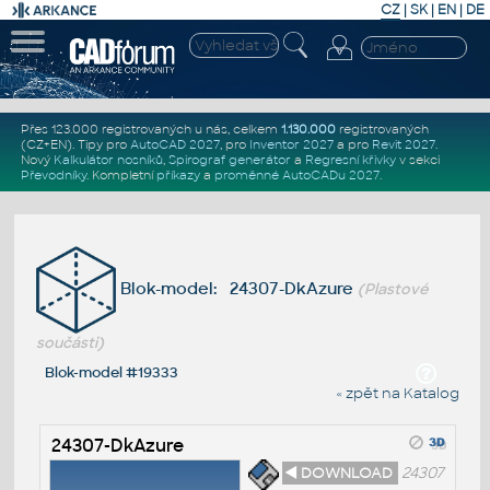
CZ
|
SK
|
EN
|
DE
Přes 123.000 registrovaných u nás, celkem
1.130.000
registrovaných
(CZ+EN)
. Tipy pro
AutoCAD 2027
, pro
Inventor 2027
a pro
Revit 2027
.
Nový
Kalkulátor nosníků
,
Spirograf generátor
a
Regresní křivky
v sekci
Převodníky
.
Kompletní
příkazy
a
proměnné AutoCADu 2027
.
Blok-model: 24307-DkAzure
(Plastové
součásti)
Blok-model #19333
« zpět na Katalog
24307-DkAzure
◄ DOWNLOAD
24307