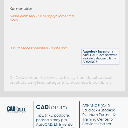
Komentáře:
11947-DkAzure
:
Lego 11947-DkAzure
Nejste přihlášeni - nelze připojit komentáře
bloků
IPT
Plastové součásti
11946-DkAzure
:
Lego 11946-DkAzure
Dosud žádné komentáře - buďte první
Autodesk Inventor
a
IPT
Plastové součásti
další CAD/CAM software
získáte výhodně u firmy
ARKANCE
CAD download: knihovna rodina symbol detail součást
prvek stafáž výkres kategorie kolekce free block library
CAD
fórum
ARKANCE
(CAD
Studio) - Autodesk
Platinum Partner &
Tipy, triky, podpora,
Training Center &
pomoc a rady pro
Services Partner
AutoCAD, LT, Inventor,