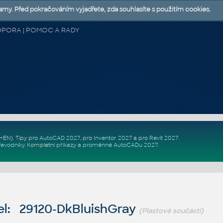
lamy. Před pokračováním vyjadřete, zda souhlasíte s použitím cookies.
 PODPORA | POMOC A RADY
Z+EN)
. Tipy pro
AutoCAD 2027
, pro
Inventor 2027
a pro
Revit 2027
.
řevodníky
.
Kompletní
příkazy
a
proměnné AutoCADu 2027
.
l: 29120-DkBluishGray
(Plastové součásti)