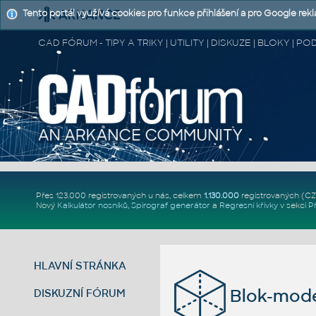
Tento portál využívá cookies pro funkce přihlášení a pro Google rek
CAD FÓRUM - TIPY A TRIKY | UTILITY | DISKUZE | BLOKY |
Přes 123.000 registrovaných u nás, celkem
1.130.000
registrovaných (C
Nový
Kalkulátor nosníků
,
Spirograf generátor
a
Regresní křivky
v sekci
P
HLAVNÍ STRÁNKA
Blok-mode
DISKUZNÍ FÓRUM