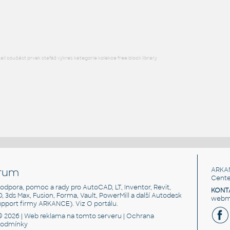
Lego 10131-DkBluishGray
IPT
Plastové součásti
l součást prvek stafáž výkres kategorie kolekce free block library
rum
ARKA
Cente
, podpora, pomoc a rady pro AutoCAD, LT, Inventor, Revit,
KONT
3D, 3ds Max, Fusion, Forma, Vault, PowerMill a další Autodesk
webma
support firmy ARKANCE). Viz
O portálu
.
© 2026 |
Web reklama
na tomto serveru |
Ochrana
podmínky