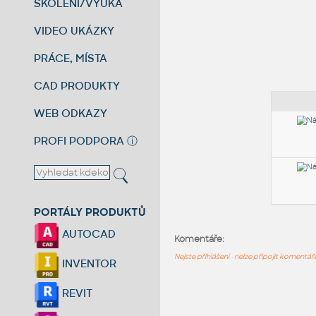
ŠKOLENÍ/VÝUKA
VIDEO UKÁZKY
PRÁCE, MÍSTA
CAD PRODUKTY
WEB ODKAZY
PROFI PODPORA
ⓘ
PORTÁLY PRODUKTŮ
AUTOCAD
Komentáře:
Nejste přihlášeni - nelze připojit komentá
INVENTOR
REVIT