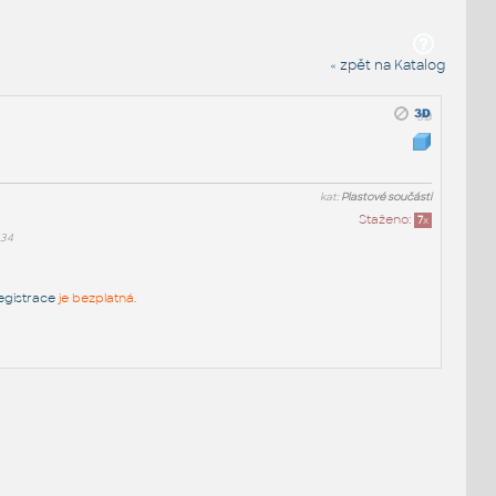
« zpět na Katalog
kat:
Plastové součásti
Staženo:
7
x
a34
egistrace
je bezplatná.