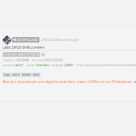
◄ DOWNLOAD
29120-DkBluishGray.ipt
Lego 29120-DkBluishGray
Inventor part IPT2016
Velikost
201,5kB
• ze dne
03.07.2020
Umístil:
LatCh^
• Autor:
D.Kohfeld
• Výrobce:
LEGO^
•
md5: 4e68c5fe6b15b076953fa92471905
Lego
piece
kostka
brick
Blok je k dispozici jen pro registrované členy webu CADforum.cz. Přihlaste se -
r