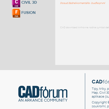
CIVIL 3D
Dosud žádné komentáře - buďte první
FUSION
CAD download: knihovna rodina symbol detai
CAD
fó
Tipy, triky
Map, Civil 
aplikace (
Copyright 
soukromí, 