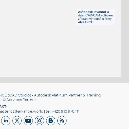
Lego 10090-DkBluishGray
IPT
Plastové součásti
Autodesk Inventor
a
další CAD/CAM software
získáte výhodně u firmy
ARKANCE
NCE
(CAD Studio) - Autodesk Platinum Partner & Training
r & Services Partner
AKT:
ster.cz@arkance.world | tel. +420 910 970 111