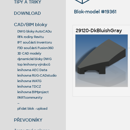
TIPY A TRIKY
Blok-model #19361
DOWNLOAD
CAD/BIM bloky
29120-DkBluishGray
DWG bloky AutoCADu
RFA rodiny Revitu
IPT součásti Inventoru
F3D součásti Fusion360
3D CAD modely
dynamické bloky DWG
top knihovny výrobců
knihovna AEC Data
knihovna RUG-CADstudio
knihovna WATG
knihovna TDCZ
knihovna BIMproject
PARTcommunity
--
přidat blok - upload
PŘEVODNÍKY