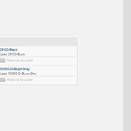
NÉ BLOKY
:
29120-Black
:
Lego 29120-Black
IPT
Plastové součásti
10090-DkBluishGray
: