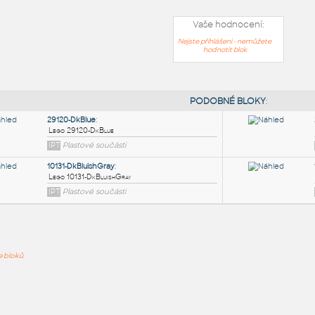
Vaše hodnocení:
Nejste přihlášeni - nemůžete
hodnotit blok
PODOB
29120-DkBlue
:
ře bloků
Lego 29120-DkBlue
IPT
Plastové součásti
10131-DkBluishGray
: