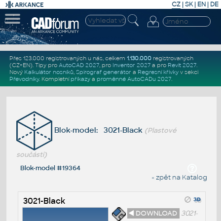
CZ
|
SK
|
EN
|
DE
Přes 123.000 registrovaných u nás, celkem
1.130.000
registrovaných
(CZ+EN)
. Tipy pro
AutoCAD 2027
, pro
Inventor 2027
a pro
Revit 2027
.
Nový
Kalkulátor nosníků
,
Spirograf generátor
a
Regresní křivky
v sekci
Převodníky
.
Kompletní
příkazy
a
proměnné AutoCADu 2027
.
Blok-model: 3021-Black
(Plastové
součásti)
Blok-model #19364
« zpět na Katalog
3021-Black
◄ DOWNLOAD
3021-