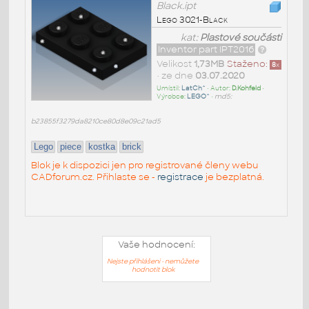
Black.ipt
Lego 3021-Black
kat:
Plastové součásti
Inventor part IPT2016
Velikost
1,73MB
Staženo:
8
x
• ze dne
03.07.2020
Umístil:
LatCh^
• Autor:
D.Kohfeld
•
Výrobce:
LEGO^
•
md5:
b23855f3279da8210ce80d8e09c21ad5
Lego
piece
kostka
brick
Blok je k dispozici jen pro registrované členy webu
CADforum.cz. Přihlaste se -
registrace
je bezplatná.
Vaše hodnocení:
Nejste přihlášeni - nemůžete
hodnotit blok