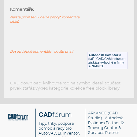
Komentáře:
3021-LtBluishGray
:
Lego 3021-LtBluishGray
Nejste přihlášeni - nelze připojit komentáře
bloků
IPT
Plastové součásti
3021-DkTan
:
Lego 3021-DkTan
Dosud žádné komentáře - buďte první
Autodesk Inventor
a
IPT
Plastové součásti
další CAD/CAM software
získáte výhodně u firmy
ARKANCE
CAD download: knihovna rodina symbol detail součást
prvek stafáž výkres kategorie kolekce free block library
CAD
fórum
ARKANCE
(CAD
Studio) - Autodesk
Platinum Partner &
Tipy, triky, podpora,
Training Center &
pomoc a rady pro
Services Partner
AutoCAD, LT, Inventor,