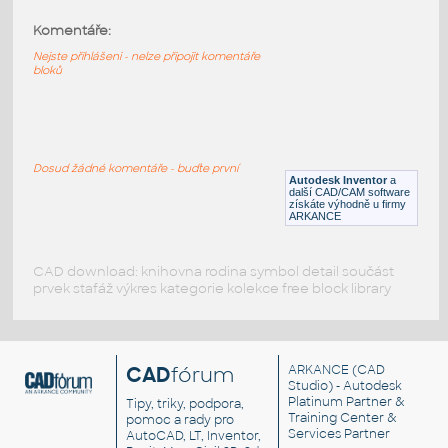
Komentáře:
3068b-DkBluishGray
:
Lego 3068b-DkBluishGray
Nejste přihlášeni - nelze připojit komentáře
bloků
IPT
Plastové součásti
3068b-DkBlue
:
Lego 3068b-DkBlue
Dosud žádné komentáře - buďte první
Autodesk Inventor
a
IPT
Plastové součásti
další CAD/CAM software
získáte výhodně u firmy
ARKANCE
CAD download: knihovna rodina symbol detail součást
prvek stafáž výkres kategorie kolekce free block library
CAD
fórum
ARKANCE
(CAD
Studio) - Autodesk
Platinum Partner &
Tipy, triky, podpora,
Training Center &
pomoc a rady pro
Services Partner
AutoCAD, LT, Inventor,