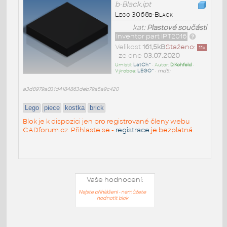
b-Black.ipt
Lego 3068b-Black
kat:
Plastové součásti
Inventor part IPT2016
Velikost
161,5kB
Staženo:
11
x
• ze dne
03.07.2020
Umístil:
LatCh^
• Autor:
D.Kohfeld
•
Výrobce:
LEGO^
•
md5:
a3d8979a031d4184863deb79a5a9c420
Lego
piece
kostka
brick
Blok je k dispozici jen pro registrované členy webu
CADforum.cz. Přihlaste se -
registrace
je bezplatná.
Vaše hodnocení:
Nejste přihlášeni - nemůžete
hodnotit blok