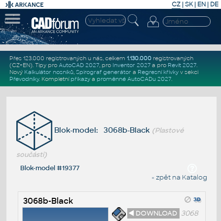
CZ
|
SK
|
EN
|
DE
Přes 123.000 registrovaných u nás, celkem
1.130.000
registrovaných
(CZ+EN)
. Tipy pro
AutoCAD 2027
, pro
Inventor 2027
a pro
Revit 2027
.
Nový
Kalkulátor nosníků
,
Spirograf generátor
a
Regresní křivky
v sekci
Převodníky
.
Kompletní
příkazy
a
proměnné AutoCADu 2027
.
Blok-model: 3068b-Black
(Plastové
součásti)
Blok-model #19377
« zpět na Katalog
3068b-Black
◄ DOWNLOAD
3068