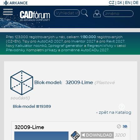
CZ
|
SK
|
EN
|
DE
Přes 123.000 registrovaných u nás, celkem
1.130.000
registrovaných
(CZ+EN)
. Tipy pro
AutoCAD 2027
, pro
Inventor 2027
a pro
Revit 2027
.
Nový
Kalkulátor nosníků
,
Spirograf generátor
a
Regresní křivky
v sekci
Převodníky
.
Kompletní
příkazy
a
proměnné AutoCADu 2027
.
Blok-model: 32009-Lime
(Plastové
součásti)
Blok-model #19389
« zpět na Katalog
32009-Lime
◄ DOWNLOAD
3200