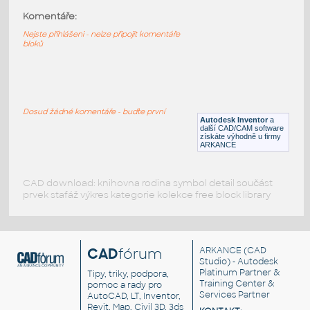
Komentáře:
32009-DkTan
:
Lego 32009-DkTan
Nejste přihlášeni - nelze připojit komentáře
bloků
IPT
Plastové součásti
32009-DkBluishGray
:
Lego 32009-DkBluishGray
Dosud žádné komentáře - buďte první
Autodesk Inventor
a
IPT
Plastové součásti
další CAD/CAM software
získáte výhodně u firmy
ARKANCE
CAD download: knihovna rodina symbol detail součást
prvek stafáž výkres kategorie kolekce free block library
CAD
fórum
ARKANCE
(CAD
Studio) - Autodesk
Platinum Partner &
Tipy, triky, podpora,
Training Center &
pomoc a rady pro
Services Partner
AutoCAD, LT, Inventor,
Revit, Map, Civil 3D, 3ds