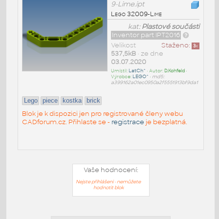
9-Lime.ipt
Lego 32009-Lime
kat:
Plastové součásti
Inventor part IPT2016
Velikost
Staženo:
3
x
537,5kB
• ze dne
03.07.2020
Umístil:
LatCh^
• Autor:
D.Kohfeld
•
Výrobce:
LEGO^
•
md5:
a399162a01ec0950a2f5551913bf9da1
Lego
piece
kostka
brick
Blok je k dispozici jen pro registrované členy webu
CADforum.cz. Přihlaste se -
registrace
je bezplatná.
Vaše hodnocení:
Nejste přihlášeni - nemůžete
hodnotit blok