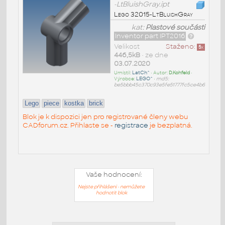
-LtBluishGray.ipt
Lego 32015-LtBluishGray
kat:
Plastové součásti
Inventor part IPT2016
Velikost
Staženo:
5
x
446,5kB
• ze dne
03.07.2020
Umístil:
LatCh^
• Autor:
D.Kohfeld
•
Výrobce:
LEGO^
•
md5:
be5bbb45c370c93e5fe51777fc5ce4b6
Lego
piece
kostka
brick
Blok je k dispozici jen pro registrované členy webu
CADforum.cz. Přihlaste se -
registrace
je bezplatná.
Vaše hodnocení:
Nejste přihlášeni - nemůžete
hodnotit blok