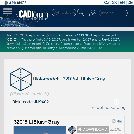
CZ
|
SK
|
EN
|
DE
Přes 123.000 registrovaných u nás, celkem
1.130.000
registrovaných
(CZ+EN)
. Tipy pro
AutoCAD 2027
, pro
Inventor 2027
a pro
Revit 2027
.
Nový
Kalkulátor nosníků
,
Spirograf generátor
a
Regresní křivky
v sekci
Převodníky
.
Kompletní
příkazy
a
proměnné AutoCADu 2027
.
Blok-model: 32015-LtBluishGray
(Plastové součásti)
Blok-model #19402
« zpět na Katalog
32015-LtBluishGray
◄ DOWNLOAD
32015