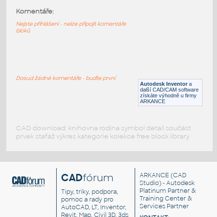
Komentáře:
32015-Red
:
Lego 32015-Red
Nejste přihlášeni - nelze připojit komentáře
bloků
IPT
Plastové součásti
32015-Black
:
Lego 32015-Black
Dosud žádné komentáře - buďte první
Autodesk Inventor
a
IPT
Plastové součásti
další CAD/CAM software
získáte výhodně u firmy
ARKANCE
CAD download: knihovna rodina symbol detail součást
prvek stafáž výkres kategorie kolekce free block library
CAD
fórum
ARKANCE
(CAD
Studio) - Autodesk
Platinum Partner &
Tipy, triky, podpora,
Training Center &
pomoc a rady pro
Services Partner
AutoCAD, LT, Inventor,
Revit, Map, Civil 3D, 3ds