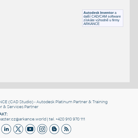
Lego 10247-Black
IPT
Plastové součásti
Autodesk Inventor
a
další CAD/CAM software
získáte výhodně u firmy
ARKANCE
NCE
(CAD Studio) - Autodesk Platinum Partner & Training
r & Services Partner
AKT:
ster.cz@arkance.world | tel. +420 910 970 111