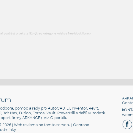
Lego 32056-LtBluishGray
IPT
Plastové součásti
l součást prvek stafáž výkres kategorie kolekce free block library
rum
ARKA
Cente
, podpora, pomoc a rady pro AutoCAD, LT, Inventor, Revit,
KONT
3D, 3ds Max, Fusion, Forma, Vault, PowerMill a další Autodesk
webma
support firmy ARKANCE). Viz
O portálu
.
© 2026 |
Web reklama
na tomto serveru |
Ochrana
podmínky