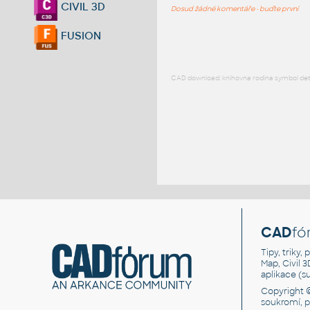
CIVIL 3D
Dosud žádné komentáře - buďte první
FUSION
CAD download: knihovna rodina symbol detai
CAD
fó
Tipy, triky
Map, Civil 
aplikace (
Copyright 
soukromí, 