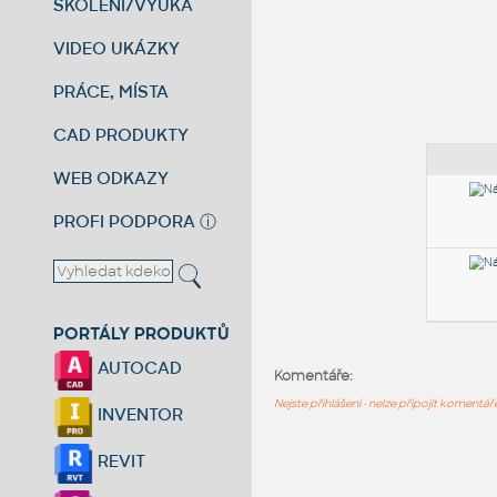
ŠKOLENÍ/VÝUKA
VIDEO UKÁZKY
PRÁCE, MÍSTA
CAD PRODUKTY
WEB ODKAZY
PROFI PODPORA
ⓘ
PORTÁLY PRODUKTŮ
AUTOCAD
Komentáře:
Nejste přihlášeni - nelze připojit komentá
INVENTOR
REVIT