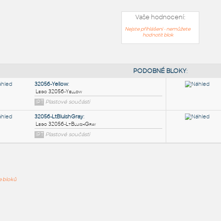
Vaše hodnocení:
Nejste přihlášeni - nemůžete
hodnotit blok
PODOB
32056-Yellow
:
ře bloků
Lego 32056-Yellow
IPT
Plastové součásti
32056-LtBluishGray
: