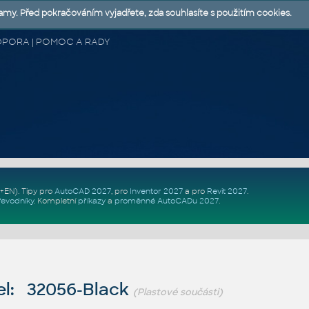
lamy. Před pokračováním vyjadřete, zda souhlasíte s použitím cookies.
 PODPORA | POMOC A RADY
Z+EN)
. Tipy pro
AutoCAD 2027
, pro
Inventor 2027
a pro
Revit 2027
.
řevodníky
.
Kompletní
příkazy
a
proměnné AutoCADu 2027
.
l: 32056-Black
(Plastové součásti)