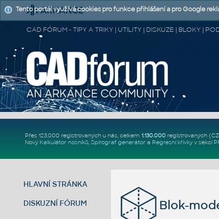
Tento portál využívá cookies pro funkce přihlášení a pro Google rek
CAD FÓRUM - TIPY A TRIKY | UTILITY | DISKUZE | BLOKY |
Přes 123.000 registrovaných u nás, celkem
1.130.000
registrovaných (C
Nový
Kalkulátor nosníků
,
Spirograf generátor
a
Regresní křivky
v sekci
P
HLAVNÍ STRÁNKA
Blok-mode
DISKUZNÍ FÓRUM