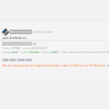
◄ DOWNLOAD
32056-Black.ipt
Lego 32056-Black
Inventor part IPT2016
Velikost
311kB
• ze dne
03.07.2020
Umístil:
LatCh^
• Autor:
D.Kohfeld
• Výrobce:
LEGO^
•
md5: 1a8c1dcb900f748da5bdf8b297756
Lego
piece
kostka
brick
Blok je k dispozici jen pro registrované členy webu CADforum.cz. Přihlaste se -
r