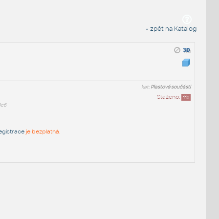
« zpět na Katalog
kat:
Plastové součásti
Staženo:
11
x
8c6
egistrace
je bezplatná.