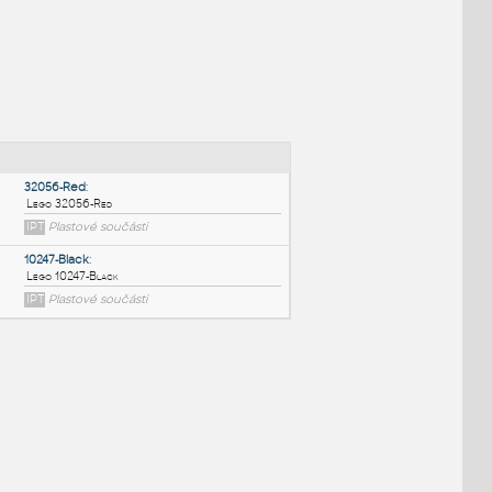
NÉ BLOKY
:
32056-Red
:
Lego 32056-Red
IPT
Plastové součásti
10247-Black
: