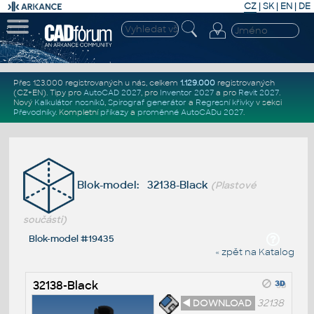
CZ
|
SK
|
EN
|
DE
Přes 123.000 registrovaných u nás, celkem
1.129.000
registrovaných
(CZ+EN)
. Tipy pro
AutoCAD 2027
, pro
Inventor 2027
a pro
Revit 2027
.
Nový
Kalkulátor nosníků
,
Spirograf generátor
a
Regresní křivky
v sekci
Převodníky
.
Kompletní
příkazy
a
proměnné AutoCADu 2027
.
Blok-model: 32138-Black
(Plastové
součásti)
Blok-model #19435
« zpět na Katalog
32138-Black
◄ DOWNLOAD
32138