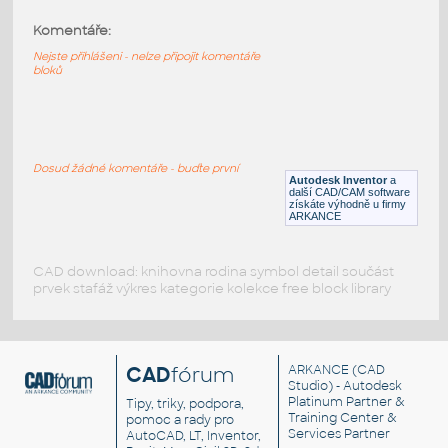
Komentáře:
11014p01-Black
:
Lego 11014p01-Black
Nejste přihlášeni - nelze připojit komentáře
bloků
IPT
Plastové součásti
10247-Black
:
Lego 10247-Black
Dosud žádné komentáře - buďte první
Autodesk Inventor
a
IPT
Plastové součásti
další CAD/CAM software
získáte výhodně u firmy
ARKANCE
CAD download: knihovna rodina symbol detail součást
prvek stafáž výkres kategorie kolekce free block library
CAD
fórum
ARKANCE
(CAD
Studio) - Autodesk
Platinum Partner &
Tipy, triky, podpora,
Training Center &
pomoc a rady pro
Services Partner
AutoCAD, LT, Inventor,