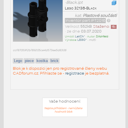
-Black.ipt
Lego 32138-Black
kat:
Plastové součásti
Inventor part IPT2016
Velikost
552kB
Staženo:
15
x
• ze dne
03.07.2020
Umístil:
LatCh^
• Autor:
D.Kohfeld
•
Výrobce:
LEGO^
•
md5:
ccf87059f2b789205ce4d573ee5d8306
Lego
piece
kostka
brick
Blok je k dispozici jen pro registrované členy webu
CADforum.cz. Přihlaste se -
registrace
je bezplatná.
Vaše hodnocení:
Nejste přihlášeni - nemůžete
hodnotit blok