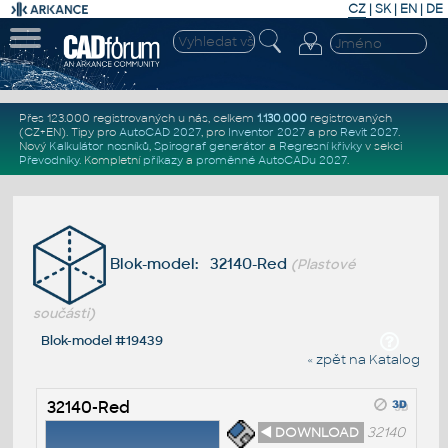
CZ
|
SK
|
EN
|
DE
Přes 123.000 registrovaných u nás, celkem
1.130.000
registrovaných
(CZ+EN)
. Tipy pro
AutoCAD 2027
, pro
Inventor 2027
a pro
Revit 2027
.
Nový
Kalkulátor nosníků
,
Spirograf generátor
a
Regresní křivky
v sekci
Převodníky
.
Kompletní
příkazy
a
proměnné AutoCADu 2027
.
Blok-model: 32140-Red
(Plastové
součásti)
Blok-model #19439
« zpět na Katalog
32140-Red
◄ DOWNLOAD
32140