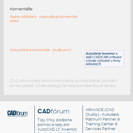
Komentáře:
32140-LtBluishGray
:
Lego 32140-LtBluishGray
Nejste přihlášeni - nelze připojit komentáře
bloků
IPT
Plastové součásti
32140-DkBlue
:
Lego 32140-DkBlue
Dosud žádné komentáře - buďte první
Autodesk Inventor
a
IPT
Plastové součásti
další CAD/CAM software
získáte výhodně u firmy
ARKANCE
CAD download: knihovna rodina symbol detail součást
prvek stafáž výkres kategorie kolekce free block library
CAD
fórum
ARKANCE
(CAD
Studio) - Autodesk
Platinum Partner &
Tipy, triky, podpora,
Training Center &
pomoc a rady pro
Services Partner
AutoCAD, LT, Inventor,