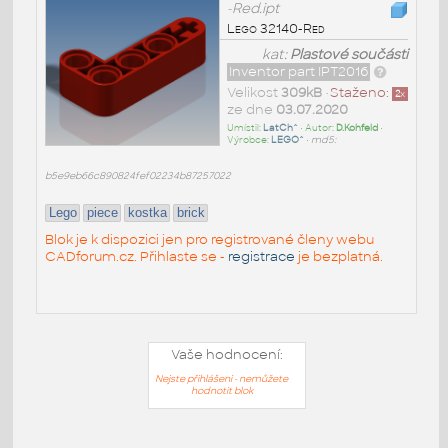
-Red.ipt
Lego 32140-Red
kat:
Plastové součásti
Inventor part IPT2016
Velikost
309kB
•
Staženo:
2
x
ze dne
03.07.2020
Umístil:
LatCh^
• Autor:
D.Kohfeld
•
Výrobce:
LEGO^
•
md5:
b5e9eb66c890824fef02234b87257022
Lego
piece
kostka
brick
Blok je k dispozici jen pro registrované členy webu
CADforum.cz. Přihlaste se -
registrace
je bezplatná.
Vaše hodnocení:
Nejste přihlášeni - nemůžete
hodnotit blok