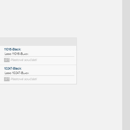
NÉ BLOKY
:
11016-Black
:
Lego 11016-Black
IPT
Plastové součásti
10247-Black
: