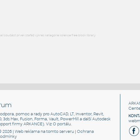
Lego 11014p01-Black
IPT
Plastové součásti
l součást prvek stafáž výkres kategorie kolekce free block library
rum
ARKA
Cente
, podpora, pomoc a rady pro AutoCAD, LT, Inventor, Revit,
KONT
3D, 3ds Max, Fusion, Forma, Vault, PowerMill a další Autodesk
webma
support firmy ARKANCE). Viz
O portálu
.
© 2026 |
Web reklama
na tomto serveru |
Ochrana
podmínky