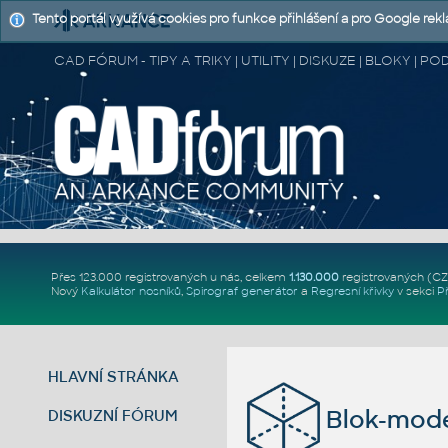
Tento portál využívá cookies pro funkce přihlášení a pro Google rek
CAD FÓRUM - TIPY A TRIKY | UTILITY | DISKUZE | BLOKY |
Přes 123.000 registrovaných u nás, celkem
1.130.000
registrovaných (C
Nový
Kalkulátor nosníků
,
Spirograf generátor
a
Regresní křivky
v sekci
P
HLAVNÍ STRÁNKA
Blok-mode
DISKUZNÍ FÓRUM