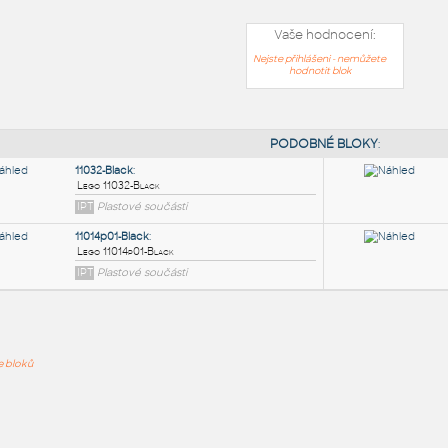
Vaše hodnocení:
Nejste přihlášeni - nemůžete
hodnotit blok
PODOB
11032-Black
:
ře bloků
Lego 11032-Black
IPT
Plastové součásti
11014p01-Black
: