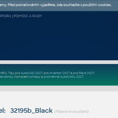
lamy. Před pokračováním vyjadřete, zda souhlasíte s použitím cookies.
 PODPORA | POMOC A RADY
Z+EN)
. Tipy pro
AutoCAD 2027
, pro
Inventor 2027
a pro
Revit 2027
.
řevodníky
.
Kompletní
příkazy
a
proměnné AutoCADu 2027
.
l: 32195b_Black
(Plastové součásti)