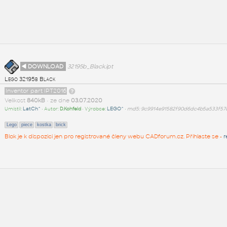
◄ DOWNLOAD
32195b_Black.ipt
Lego 32195b Black
Inventor part IPT2016
Velikost
840kB
• ze dne
03.07.2020
Umístil:
LatCh^
• Autor:
D.Kohfeld
• Výrobce:
LEGO^
•
md5: 9c9914e91582f90d6dc4b5a533f57
Lego
piece
kostka
brick
Blok je k dispozici jen pro registrované členy webu CADforum.cz. Přihlaste se -
r