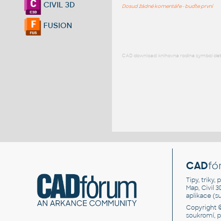
CIVIL 3D
Dosud žádné komentáře - buďte první
FUSION
CAD download: knihovna rodina symbol detai
CAD
fó
Tipy, triky
Map, Civil 
aplikace (
Copyright 
soukromí, 