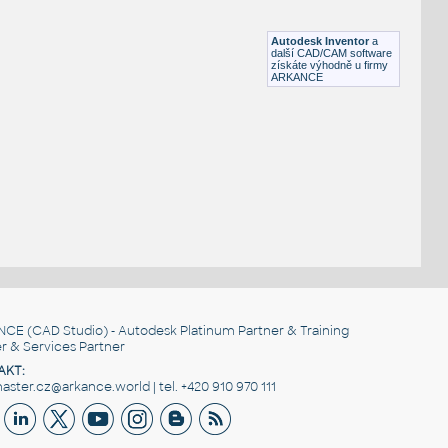
Lego 10247-Black
IPT
Plastové součásti
Autodesk Inventor
a
další CAD/CAM software
získáte výhodně u firmy
ARKANCE
NCE
(CAD Studio) - Autodesk Platinum Partner & Training
r & Services Partner
AKT:
ster.cz@arkance.world | tel. +420 910 970 111