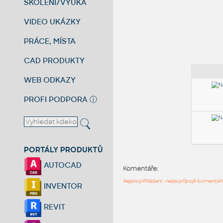
ŠKOLENÍ/VÝUKA
VIDEO UKÁZKY
PRÁCE, MÍSTA
CAD PRODUKTY
WEB ODKAZY
PROFI PODPORA
ⓘ
PORTÁLY PRODUKTŮ
AUTOCAD
Komentáře:
Nejste přihlášeni - nelze připojit komentá
INVENTOR
REVIT