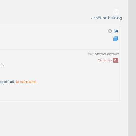
« zpět na Katalog
kat:
Plastové součásti
Staženo:
6
x
d6c
egistrace
je bezplatná.