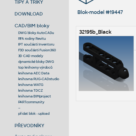
TIPY A TRIKY
Blok-model #19447
DOWNLOAD
CAD/BIM bloky
32195b_Black
DWG bloky AutoCADu
RFA rodiny Revitu
IPT součásti Inventoru
F3D součásti Fusion360
3D CAD modely
dynamické bloky DWG
top knihovny výrobců
knihovna AEC Data
knihovna RUG-CADstudio
knihovna WATG
knihovna TDCZ
knihovna BIMproject
PARTcommunity
--
přidat blok - upload
PŘEVODNÍKY