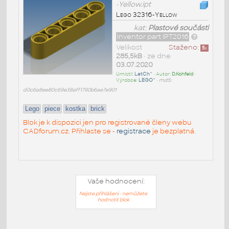
-Yellow.ipt
Lego 32316-Yellow
kat:
Plastové součásti
Inventor part IPT2016
Velikost
Staženo:
5
x
285,5kB
• ze dne
03.07.2020
Umístil:
LatCh^
• Autor:
D.Kohfeld
•
Výrobce:
LEGO^
•
md5:
d0c6a8ee80c69e38aff1790b6ae7e901
Lego
piece
kostka
brick
Blok je k dispozici jen pro registrované členy webu
CADforum.cz. Přihlaste se -
registrace
je bezplatná.
Vaše hodnocení:
Nejste přihlášeni - nemůžete
hodnotit blok