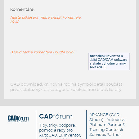
Komentáře:
32316-Black
:
Lego 32316-Black
Nejste přihlášeni - nelze připojit komentáře
bloků
IPT
Plastové součásti
32316-LtBluishGray
:
Lego 32316-LtBluishGray
Dosud žádné komentáře - buďte první
Autodesk Inventor
a
IPT
Plastové součásti
další CAD/CAM software
získáte výhodně u firmy
ARKANCE
CAD download: knihovna rodina symbol detail součást
prvek stafáž výkres kategorie kolekce free block library
CAD
fórum
ARKANCE
(CAD
Studio) - Autodesk
Platinum Partner &
Tipy, triky, podpora,
Training Center &
pomoc a rady pro
Services Partner
AutoCAD, LT, Inventor,