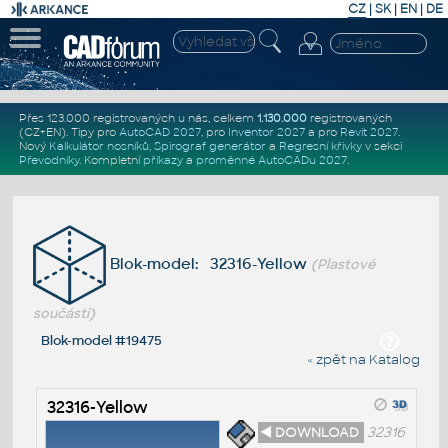
CZ
|
SK
|
EN
|
DE
Přes 123.000 registrovaných u nás, celkem
1.130.000
registrovaných
(CZ+EN)
. Tipy pro
AutoCAD 2027
, pro
Inventor 2027
a pro
Revit 2027
.
Nový
Kalkulátor nosníků
,
Spirograf generátor
a
Regresní křivky
v sekci
Převodníky
.
Kompletní
příkazy
a
proměnné AutoCADu 2027
.
Blok-model: 32316-Yellow
(Plastové
součásti)
Blok-model #19475
« zpět na Katalog
32316-Yellow
◄ DOWNLOAD
32316