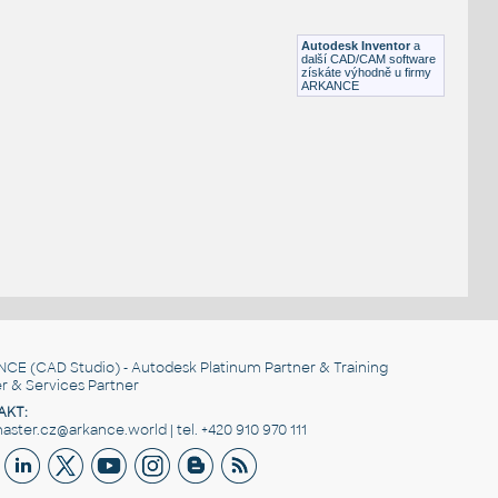
Lego 32348-White
IPT
Plastové součásti
Autodesk Inventor
a
další CAD/CAM software
získáte výhodně u firmy
ARKANCE
NCE
(CAD Studio) - Autodesk Platinum Partner & Training
r & Services Partner
AKT:
ster.cz@arkance.world | tel. +420 910 970 111