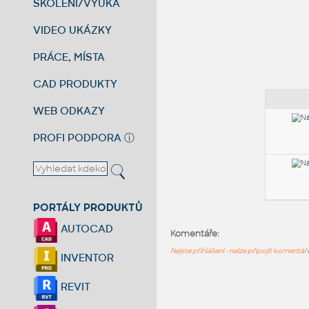
ŠKOLENÍ/VÝUKA
VIDEO UKÁZKY
PRÁCE, MÍSTA
CAD PRODUKTY
WEB ODKAZY
PROFI PODPORA
ⓘ
PORTÁLY PRODUKTŮ
AUTOCAD
Komentáře:
Nejste přihlášeni - nelze připojit komentá
INVENTOR
REVIT