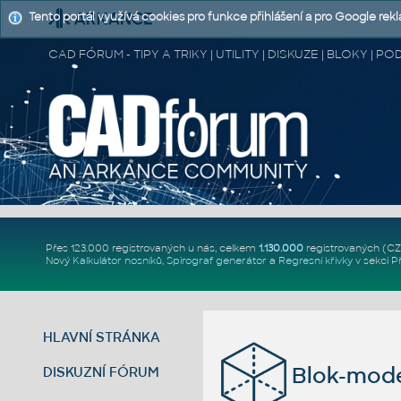
Tento portál využívá cookies pro funkce přihlášení a pro Google rek
CAD FÓRUM - TIPY A TRIKY | UTILITY | DISKUZE | BLOKY |
Přes 123.000 registrovaných u nás, celkem
1.130.000
registrovaných (C
Nový
Kalkulátor nosníků
,
Spirograf generátor
a
Regresní křivky
v sekci
P
HLAVNÍ STRÁNKA
Blok-mode
DISKUZNÍ FÓRUM