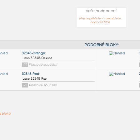
Vaše hodnocení:
Nejste přihlášeni - nemůžete
hodnotit blok
PODOB
32348-Orange
:
ře bloků
Lego 32348-Orange
IPT
Plastové součásti
32348-Red
: