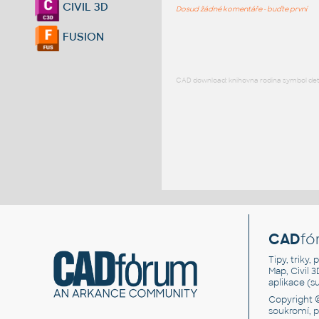
CIVIL 3D
Dosud žádné komentáře - buďte první
FUSION
CAD download: knihovna rodina symbol detai
CAD
fó
Tipy, triky
Map, Civil 
aplikace (
Copyright 
soukromí, 