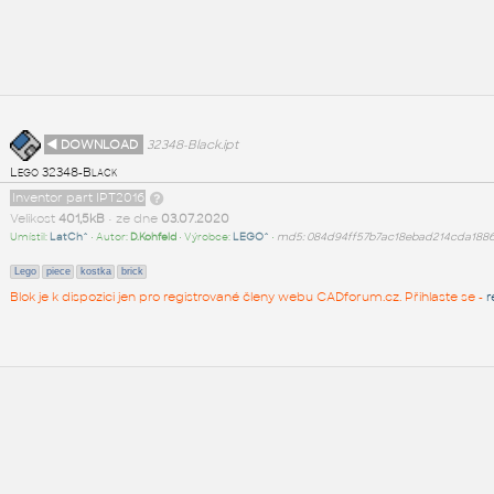
◄ DOWNLOAD
32348-Black.ipt
Lego 32348-Black
Inventor part IPT2016
Velikost
401,5kB
• ze dne
03.07.2020
Umístil:
LatCh^
• Autor:
D.Kohfeld
• Výrobce:
LEGO^
•
md5: 084d94ff57b7ac18ebad214cda1886
Lego
piece
kostka
brick
Blok je k dispozici jen pro registrované členy webu CADforum.cz. Přihlaste se -
r