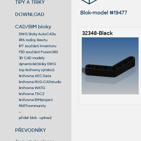
TIPY A TRIKY
Blok-model #19477
DOWNLOAD
CAD/BIM bloky
32348-Black
DWG bloky AutoCADu
RFA rodiny Revitu
IPT součásti Inventoru
F3D součásti Fusion360
3D CAD modely
dynamické bloky DWG
top knihovny výrobců
knihovna AEC Data
knihovna RUG-CADstudio
knihovna WATG
knihovna TDCZ
knihovna BIMproject
PARTcommunity
--
přidat blok - upload
PŘEVODNÍKY