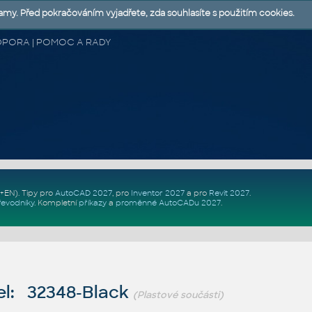
lamy. Před pokračováním vyjadřete, zda souhlasíte s použitím cookies.
 PODPORA | POMOC A RADY
Z+EN)
. Tipy pro
AutoCAD 2027
, pro
Inventor 2027
a pro
Revit 2027
.
řevodníky
.
Kompletní
příkazy
a
proměnné AutoCADu 2027
.
l: 32348-Black
(Plastové součásti)