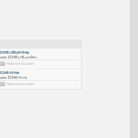
NÉ BLOKY
:
32348-LtBluishGray
:
Lego 32348-LtBluishGray
IPT
Plastové součásti
32348-White
: