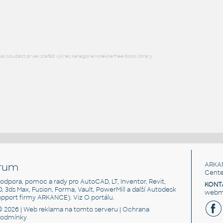
Lego 32348-Red
IPT
Plastové součásti
l součást prvek stafáž výkres kategorie kolekce free block library
rum
ARKA
Cente
, podpora, pomoc a rady pro AutoCAD, LT, Inventor, Revit,
KONT
3D, 3ds Max, Fusion, Forma, Vault, PowerMill a další Autodesk
webma
support firmy ARKANCE). Viz
O portálu
.
© 2026 |
Web reklama
na tomto serveru |
Ochrana
podmínky