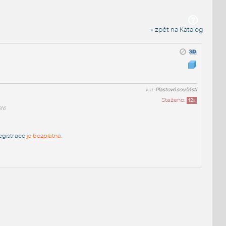
« zpět na Katalog
kat:
Plastové součásti
Staženo:
12
x
f6
egistrace
je bezplatná.