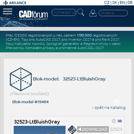
CZ
|
SK
|
EN
|
DE
Přes 123.000 registrovaných u nás, celkem
1.130.000
registrovaných
(CZ+EN)
. Tipy pro
AutoCAD 2027
, pro
Inventor 2027
a pro
Revit 2027
.
Nový
Kalkulátor nosníků
,
Spirograf generátor
a
Regresní křivky
v sekci
Převodníky
.
Kompletní
příkazy
a
proměnné AutoCADu 2027
.
Blok-model: 32523-LtBluishGray
(Plastové součásti)
Blok-model #19484
« zpět na Katalog
32523-LtBluishGray
◄ DOWNLOAD
32523