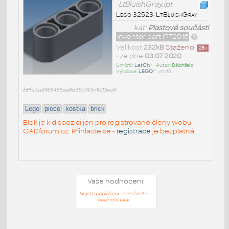
-LtBluishGray.ipt
Lego 32523-LtBluishGray
kat:
Plastové součásti
Inventor part IPT2016
Velikost
232kB
Staženo:
26
x
• ze dne
03.07.2020
Umístil:
LatCh^
• Autor:
D.Kohfeld
•
Výrobce:
LEGO^
•
md5:
b8fa1ae5165455ee8d35c143c1035cc6
Lego
piece
kostka
brick
Blok je k dispozici jen pro registrované členy webu
CADforum.cz. Přihlaste se -
registrace
je bezplatná.
Vaše hodnocení:
Nejste přihlášeni - nemůžete
hodnotit blok