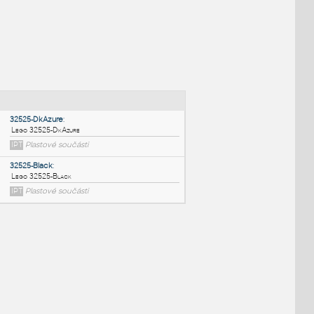
NÉ BLOKY
:
32525-DkAzure
:
Lego 32525-DkAzure
IPT
Plastové součásti
32525-Black
: