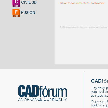
CIVIL 3D
Dosud žádné komentáře - buďte první
FUSION
CAD download: knihovna rodina symbol detai
CAD
fó
Tipy, triky
Map, Civil 
aplikace (
Copyright 
soukromí, 