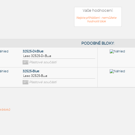
Vaše hodnocení:
Nejste přihlášeni - nemůžete
hodnotit blok
PODOB
32525-DkBlue
:
ře bloků
Lego 32525-DkBlue
IPT
Plastové součásti
32525-Blue
: