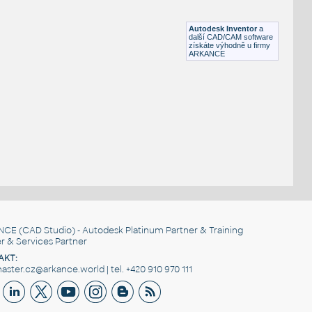
Lego 32525-Black
IPT
Plastové součásti
Autodesk Inventor
a
další CAD/CAM software
získáte výhodně u firmy
ARKANCE
NCE
(CAD Studio) - Autodesk Platinum Partner & Training
r & Services Partner
AKT:
ster.cz@arkance.world | tel. +420 910 970 111