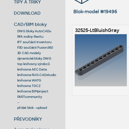
TIPY A TRIKY
Blok-model #19496
DOWNLOAD
CAD/BIM bloky
32525-LtBluishGray
DWG bloky AutoCADu
RFA rodiny Revitu
IPT součásti Inventoru
F3D součásti Fusion360
3D CAD modely
dynamické bloky DWG
top knihovny výrobců
knihovna AEC Data
knihovna RUG-CADstudio
knihovna WATG
knihovna TDCZ
knihovna BIMproject
PARTcommunity
--
přidat blok - upload
PŘEVODNÍKY