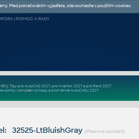
lamy. Před pokračováním vyjadřete, zda souhlasíte s použitím cookies.
 PODPORA | POMOC A RADY
Z+EN)
. Tipy pro
AutoCAD 2027
, pro
Inventor 2027
a pro
Revit 2027
.
řevodníky
.
Kompletní
příkazy
a
proměnné AutoCADu 2027
.
l: 32525-LtBluishGray
(Plastové součásti)