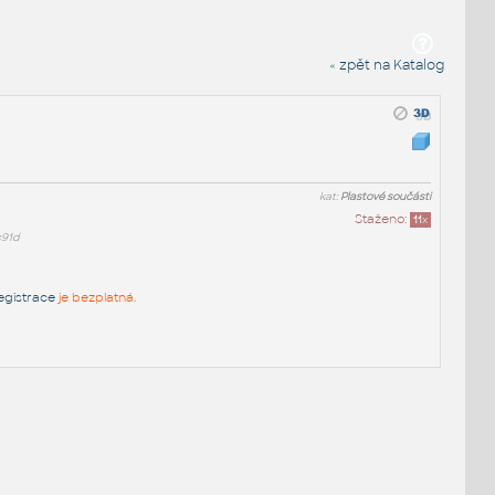
« zpět na Katalog
kat:
Plastové součásti
Staženo:
11
x
c91d
egistrace
je bezplatná.