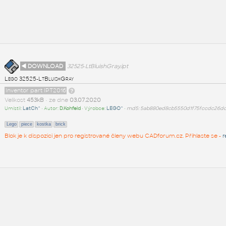
◄ DOWNLOAD
32525-LtBluishGray.ipt
Lego 32525-LtBluishGray
Inventor part IPT2016
Velikost
453kB
• ze dne
03.07.2020
Umístil:
LatCh^
• Autor:
D.Kohfeld
• Výrobce:
LEGO^
•
md5: 5ab880ed8cb5550d1f75fccdc26d
Lego
piece
kostka
brick
Blok je k dispozici jen pro registrované členy webu CADforum.cz. Přihlaste se -
r