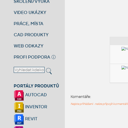
ŠKOLENÍ/VÝUKA
VIDEO UKÁZKY
PRÁCE, MÍSTA
CAD PRODUKTY
WEB ODKAZY
PROFI PODPORA
ⓘ
PORTÁLY PRODUKTŮ
AUTOCAD
Komentáře:
Nejste přihlášeni - nelze připojit komentá
INVENTOR
REVIT