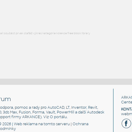
Lego 32525-Blue
IPT
Plastové součásti
l součást prvek stafáž výkres kategorie kolekce free block library
rum
ARKA
Cente
, podpora, pomoc a rady pro AutoCAD, LT, Inventor, Revit,
KONT
3D, 3ds Max, Fusion, Forma, Vault, PowerMill a další Autodesk
webma
support firmy ARKANCE). Viz
O portálu
.
© 2026 |
Web reklama
na tomto serveru |
Ochrana
podmínky