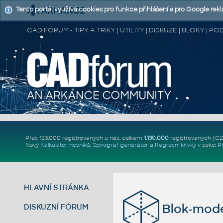
Tento portál využívá cookies pro funkce přihlášení a pro Google rek
CAD FÓRUM - TIPY A TRIKY | UTILITY | DISKUZE | BLOKY |
Přes 123.000 registrovaných u nás, celkem
1.130.000
registrovaných (C
Nový
Kalkulátor nosníků
,
Spirograf generátor
a
Regresní křivky
v sekci
P
HLAVNÍ STRÁNKA
Blok-mode
DISKUZNÍ FÓRUM