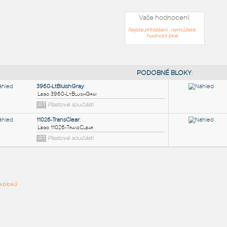
Vaše hodnocení:
Nejste přihlášeni - nemůžete
hodnotit blok
PODOB
3960-LtBluishGray
:
ře bloků
Lego 3960-LtBluishGray
IPT
Plastové součásti
11026-TransClear
: