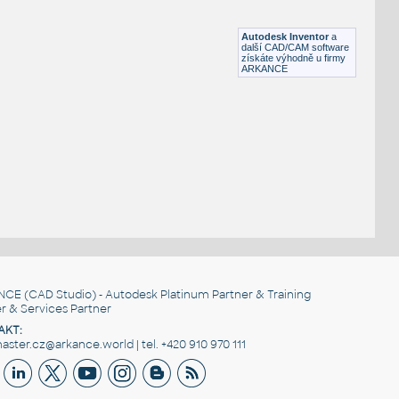
Lego 11013-TransClear
IPT
Plastové součásti
Autodesk Inventor
a
další CAD/CAM software
získáte výhodně u firmy
ARKANCE
NCE
(CAD Studio) - Autodesk Platinum Partner & Training
r & Services Partner
AKT:
ster.cz@arkance.world | tel. +420 910 970 111