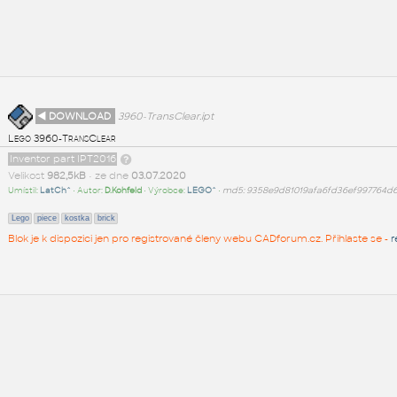
◄ DOWNLOAD
3960-TransClear.ipt
Lego 3960-TransClear
Inventor part IPT2016
Velikost
982,5kB
• ze dne
03.07.2020
Umístil:
LatCh^
• Autor:
D.Kohfeld
• Výrobce:
LEGO^
•
md5: 9358e9d81019afa6fd36ef997764d
Lego
piece
kostka
brick
Blok je k dispozici jen pro registrované členy webu CADforum.cz. Přihlaste se -
r