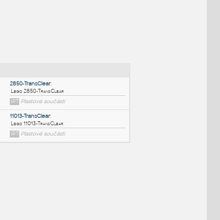
NÉ BLOKY
:
2850-TransClear
:
Lego 2850-TransClear
IPT
Plastové součásti
11013-TransClear
: