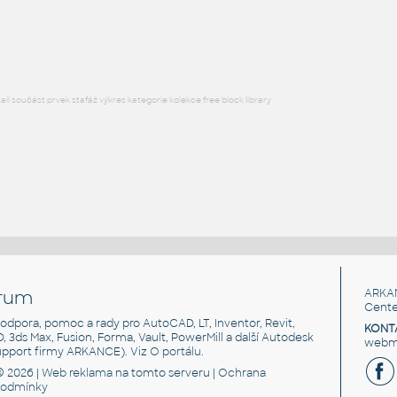
Lego 11026-TransClear
IPT
Plastové součásti
l součást prvek stafáž výkres kategorie kolekce free block library
rum
ARKA
Cente
, podpora, pomoc a rady pro AutoCAD, LT, Inventor, Revit,
KONT
3D, 3ds Max, Fusion, Forma, Vault, PowerMill a další Autodesk
webma
support firmy ARKANCE). Viz
O portálu
.
© 2026 |
Web reklama
na tomto serveru |
Ochrana
podmínky