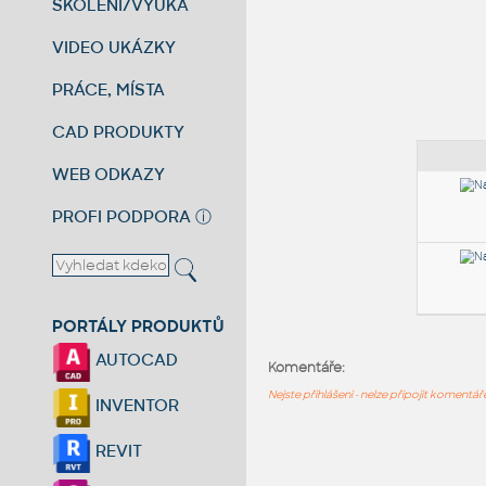
ŠKOLENÍ/VÝUKA
VIDEO UKÁZKY
PRÁCE, MÍSTA
CAD PRODUKTY
WEB ODKAZY
PROFI PODPORA
ⓘ
PORTÁLY PRODUKTŮ
AUTOCAD
Komentáře:
Nejste přihlášeni - nelze připojit komentá
INVENTOR
REVIT