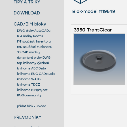
TIPY A TRIKY
Blok-model #19549
DOWNLOAD
CAD/BIM bloky
3960-TransClear
DWG bloky AutoCADu
RFA rodiny Revitu
IPT součásti Inventoru
F3D součásti Fusion360
3D CAD modely
dynamické bloky DWG
top knihovny výrobců
knihovna AEC Data
knihovna RUG-CADstudio
knihovna WATG
knihovna TDCZ
knihovna BIMproject
PARTcommunity
--
přidat blok - upload
PŘEVODNÍKY