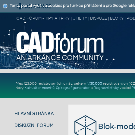
Tento portál využívá cookies pro funkce přihlášení a pro Google rek
CAD FÓRUM - TIPY A TRIKY | UTILITY | DISKUZE | BLOKY |
Přes 123.000 registrovaných u nás, celkem
1.130.000
registrovaných (C
Nový
Kalkulátor nosníků
,
Spirograf generátor
a
Regresní křivky
v sekci
P
HLAVNÍ STRÁNKA
Blok-mode
DISKUZNÍ FÓRUM