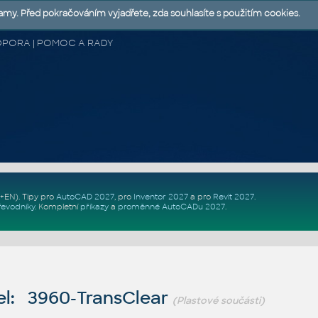
lamy. Před pokračováním vyjadřete, zda souhlasíte s použitím cookies.
 PODPORA | POMOC A RADY
Z+EN)
. Tipy pro
AutoCAD 2027
, pro
Inventor 2027
a pro
Revit 2027
.
řevodníky
.
Kompletní
příkazy
a
proměnné AutoCADu 2027
.
l: 3960-TransClear
(Plastové součásti)