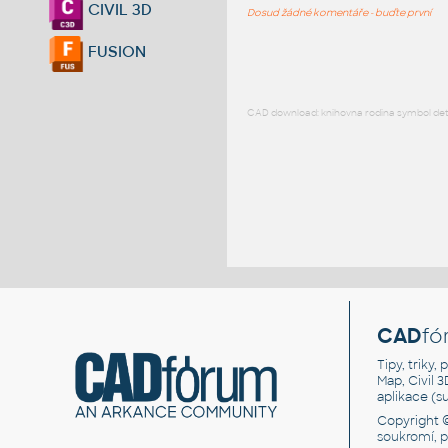
CIVIL 3D
Dosud žádné komentáře - buďte první
FUSION
CAD download: knihovna rodina symbol detai
CAD
fó
Tipy, triky
Map, Civil 
aplikace (
Copyright 
soukromí, 