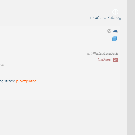
« zpět na Katalog
kat:
Plastové součásti
Staženo:
7
x
6c9
egistrace
je bezplatná.