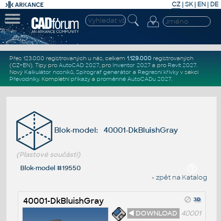
CZ
|
SK
|
EN
|
DE
Přes 123.000 registrovaných u nás, celkem
1.129.000
registrovaných
(CZ+EN)
. Tipy pro
AutoCAD 2027
, pro
Inventor 2027
a pro
Revit 2027
.
Nový
Kalkulátor nosníků
,
Spirograf generátor
a
Regresní křivky
v sekci
Převodníky
.
Kompletní
příkazy
a
proměnné AutoCADu 2027
.
Blok-model: 40001-DkBluishGray
(Plastové součásti)
Blok-model #19550
« zpět na Katalog
40001-DkBluishGray
◄ DOWNLOAD
40001