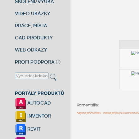
ŠKOLENÍ/VÝUKA
VIDEO UKÁZKY
PRÁCE, MÍSTA
CAD PRODUKTY
WEB ODKAZY
PROFI PODPORA
ⓘ
PORTÁLY PRODUKTŮ
AUTOCAD
Komentáře:
Nejste přihlášeni - nelze připojit komentá
INVENTOR
REVIT