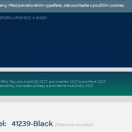
lamy. Před pokračováním vyjadřete, zda souhlasíte s použitím cookies.
 PODPORA | POMOC A RADY
Z+EN)
. Tipy pro
AutoCAD 2027
, pro
Inventor 2027
a pro
Revit 2027
.
řevodníky
.
Kompletní
příkazy
a
proměnné AutoCADu 2027
.
l: 41239-Black
(Plastové součásti)