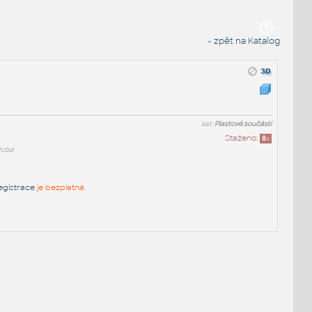
« zpět na Katalog
kat:
Plastové součásti
Staženo:
8
x
dcbd
egistrace
je bezplatná.