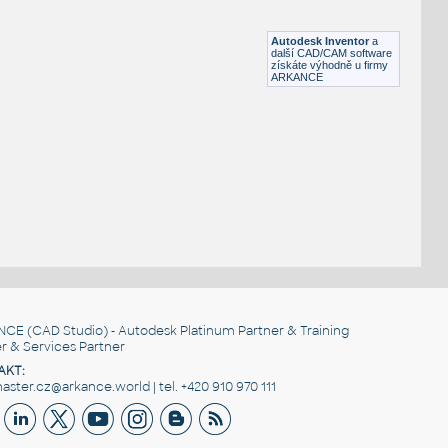
Lego 41239-DkBlue
IPT
Plastové součásti
Autodesk Inventor
a
další CAD/CAM software
získáte výhodně u firmy
ARKANCE
NCE
(CAD Studio) - Autodesk Platinum Partner & Training
r & Services Partner
AKT:
ster.cz@arkance.world | tel. +420 910 970 111