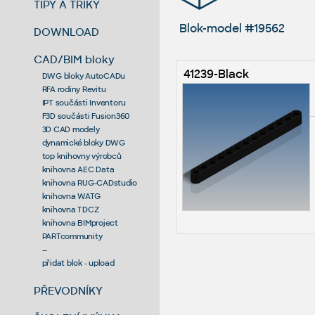
TIPY A TRIKY
Blok-model #19562
DOWNLOAD
CAD/BIM bloky
41239-Black
DWG bloky AutoCADu
RFA rodiny Revitu
IPT součásti Inventoru
F3D součásti Fusion360
3D CAD modely
dynamické bloky DWG
top knihovny výrobců
knihovna AEC Data
knihovna RUG-CADstudio
knihovna WATG
knihovna TDCZ
knihovna BIMproject
PARTcommunity
--
přidat blok - upload
PŘEVODNÍKY