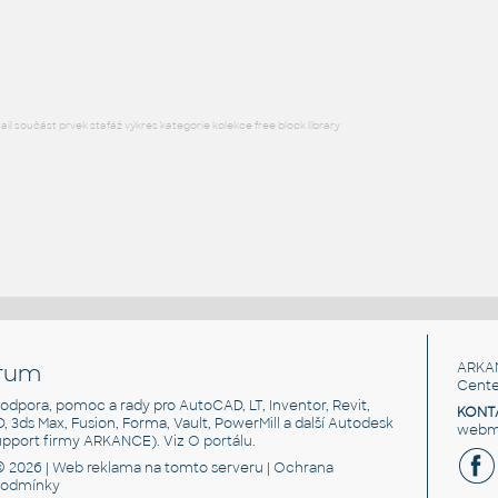
Lego 41239-DkBluishGray
IPT
Plastové součásti
l součást prvek stafáž výkres kategorie kolekce free block library
rum
ARKA
Cente
, podpora, pomoc a rady pro AutoCAD, LT, Inventor, Revit,
KONT
3D, 3ds Max, Fusion, Forma, Vault, PowerMill a další Autodesk
webma
support firmy ARKANCE). Viz
O portálu
.
© 2026 |
Web reklama
na tomto serveru |
Ochrana
podmínky