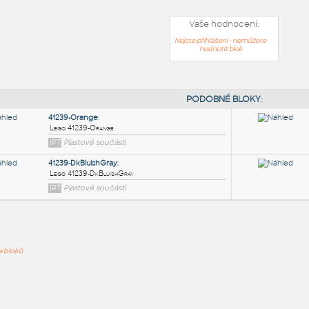
Vaše hodnocení:
Nejste přihlášeni - nemůžete
hodnotit blok
PODOB
41239-Orange
:
ře bloků
Lego 41239-Orange
IPT
Plastové součásti
41239-DkBluishGray
: