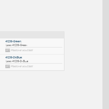
NÉ BLOKY
:
41239-Green
:
Lego 41239-Green
IPT
Plastové součásti
41239-DkBlue
: