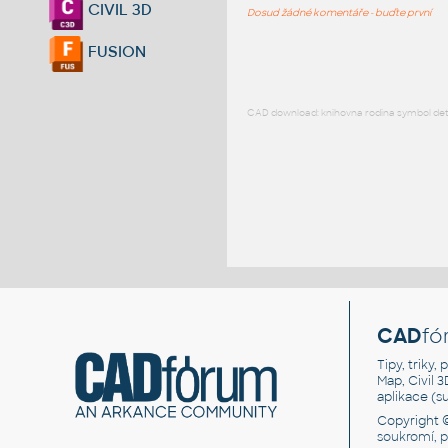
CIVIL 3D
Dosud žádné komentáře - buďte první
FUSION
CAD download: knihovna rodina symbol detai
CAD
fó
Tipy, triky
Map, Civil 
aplikace (
Copyright 
soukromí, 