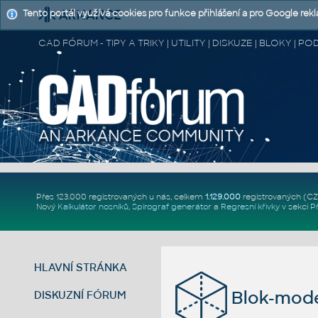
Tento portál využívá cookies pro funkce přihlášení a pro Google rek
CAD FÓRUM - TIPY A TRIKY | UTILITY | DISKUZE | BLOKY |
Přes 123.000 registrovaných u nás, celkem
1.129.000
registrovaných (C
Nový
Kalkulátor nosníků
,
Spirograf generátor
a
Regresní křivky
v sekci
P
HLAVNÍ STRÁNKA
Blok-mode
DISKUZNÍ FÓRUM