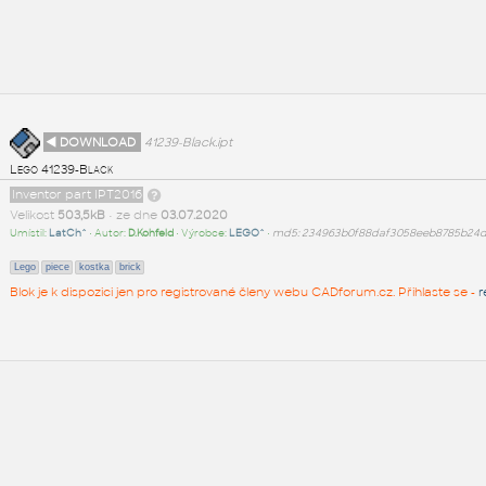
◄ DOWNLOAD
41239-Black.ipt
Lego 41239-Black
Inventor part IPT2016
Velikost
503,5kB
• ze dne
03.07.2020
Umístil:
LatCh^
• Autor:
D.Kohfeld
• Výrobce:
LEGO^
•
md5: 234963b0f88daf3058eeb8785b24
Lego
piece
kostka
brick
Blok je k dispozici jen pro registrované členy webu CADforum.cz. Přihlaste se -
r