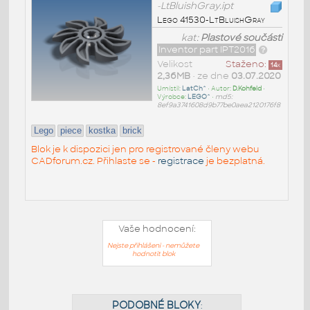
-LtBluishGray.ipt
Lego 41530-LtBluishGray
kat:
Plastové součásti
Inventor part IPT2016
Velikost
Staženo:
14
x
2,36MB
• ze dne
03.07.2020
Umístil:
LatCh^
• Autor:
D.Kohfeld
•
Výrobce:
LEGO^
•
md5:
8ef9a3741608d9b77be0aea2120176f8
Lego
piece
kostka
brick
Blok je k dispozici jen pro registrované členy webu
CADforum.cz. Přihlaste se -
registrace
je bezplatná.
Vaše hodnocení:
Nejste přihlášeni - nemůžete
hodnotit blok