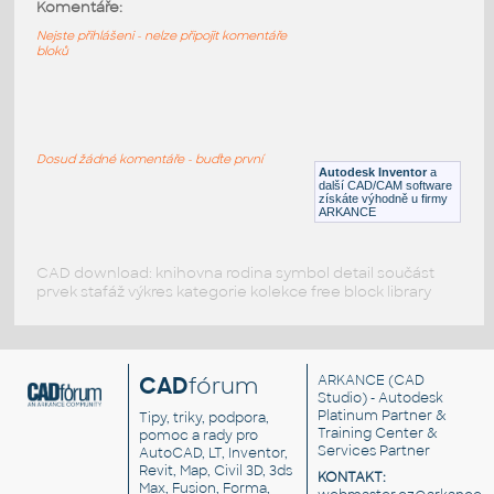
10091-LtBluishGray
:
Komentáře:
Lego 10091-LtBluishGray
Nejste přihlášeni - nelze připojit komentáře
bloků
IPT
Plastové součásti
10089-LtBluishGray
:
Lego 10089-LtBluishGray
Dosud žádné komentáře - buďte první
Autodesk Inventor
a
IPT
Plastové součásti
další CAD/CAM software
získáte výhodně u firmy
ARKANCE
CAD download: knihovna rodina symbol detail součást
prvek stafáž výkres kategorie kolekce free block library
CAD
fórum
ARKANCE
(CAD
Studio) - Autodesk
Platinum Partner &
Tipy, triky, podpora,
Training Center &
pomoc a rady pro
Services Partner
AutoCAD, LT, Inventor,
Revit, Map, Civil 3D, 3ds
KONTAKT:
Max, Fusion, Forma,