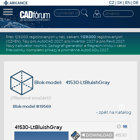
CZ
|
SK
|
EN
|
DE
Přes 123.000 registrovaných u nás, celkem
1.129.000
registrovaných
(CZ+EN)
. Tipy pro
AutoCAD 2027
, pro
Inventor 2027
a pro
Revit 2027
.
Nový
Kalkulátor nosníků
,
Spirograf generátor
a
Regresní křivky
v sekci
Převodníky
.
Kompletní
příkazy
a
proměnné AutoCADu 2027
.
Blok-model: 41530-LtBluishGray
(Plastové součásti)
Blok-model #19569
« zpět na Katalog
41530-LtBluishGray
◄ DOWNLOAD
41530