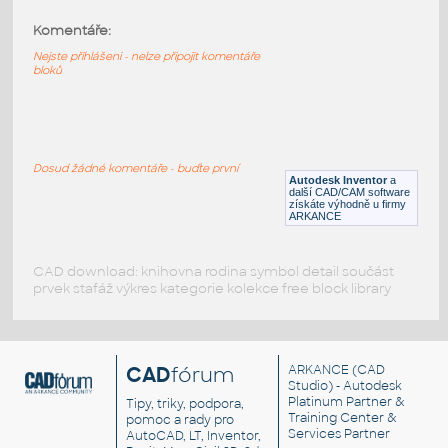
Komentáře:
10091-LtBluishGray
:
Lego 10091-LtBluishGray
Nejste přihlášeni - nelze připojit komentáře
bloků
IPT
Plastové součásti
10089-LtBluishGray
:
Lego 10089-LtBluishGray
Dosud žádné komentáře - buďte první
Autodesk Inventor
a
IPT
Plastové součásti
další CAD/CAM software
získáte výhodně u firmy
ARKANCE
CAD download: knihovna rodina symbol detail součást
prvek stafáž výkres kategorie kolekce free block library
CAD
fórum
ARKANCE
(CAD
Studio) - Autodesk
Platinum Partner &
Tipy, triky, podpora,
Training Center &
pomoc a rady pro
Services Partner
AutoCAD, LT, Inventor,