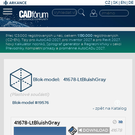
CZ
|
SK
|
EN
|
DE
Přes 123.000 registrovaných u nás, celkem
1.130.000
registrovaných
(CZ+EN)
. Tipy pro
AutoCAD 2027
, pro
Inventor 2027
a pro
Revit 2027
.
Nový
Kalkulátor nosníků
,
Spirograf generátor
a
Regresní křivky
v sekci
Převodníky
.
Kompletní
příkazy
a
proměnné AutoCADu 2027
.
Blok-model: 41678-LtBluishGray
(Plastové součásti)
Blok-model #19576
« zpět na Katalog
41678-LtBluishGray
◄ DOWNLOAD
41678