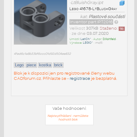
-LtBluishGray.ipt
Lego 41678-LtBluishGray
kat:
Plastové součásti
Inventor part IPT2016
Velikost
307kB
Staženo:
14
x
• ze dne
03.07.2020
Umístil:
LatCh^
• Autor:
D.Kohfeld
•
Výrobce:
LEGO^
•
md5:
4fed6c1a8b33bf6ccc01d92d504ee832
Lego
piece
kostka
brick
Blok je k dispozici jen pro registrované členy webu
CADforum.cz. Přihlaste se -
registrace
je bezplatná.
Vaše hodnocení:
Nejste přihlášeni - nemůžete
hodnotit blok