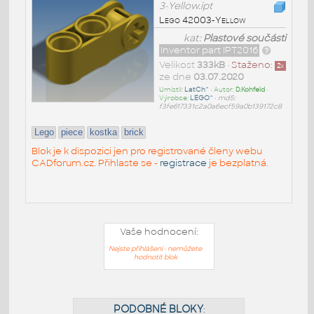
3-Yellow.ipt
Lego 42003-Yellow
kat:
Plastové součásti
Inventor part IPT2016
Velikost
333kB
•
Staženo:
2
x
ze dne
03.07.2020
Umístil:
LatCh^
• Autor:
D.Kohfeld
•
Výrobce:
LEGO^
•
md5:
f3fe617331c2a0a6ecf59a0b139172c8
Lego
piece
kostka
brick
Blok je k dispozici jen pro registrované členy webu
CADforum.cz. Přihlaste se -
registrace
je bezplatná.
Vaše hodnocení:
Nejste přihlášeni - nemůžete
hodnotit blok