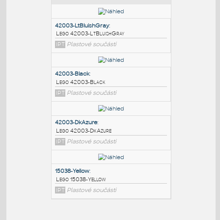
PODOBNÉ BLOKY
:
42003-LtBluishGray
:
Lego 42003-LtBluishGray
IPT
Plastové součásti
42003-Black
:
Lego 42003-Black
IPT
Plastové součásti