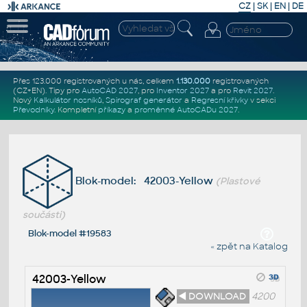
CZ
|
SK
|
EN
|
DE
Přes 123.000 registrovaných u nás, celkem
1.130.000
registrovaných
(CZ+EN)
. Tipy pro
AutoCAD 2027
, pro
Inventor 2027
a pro
Revit 2027
.
Nový
Kalkulátor nosníků
,
Spirograf generátor
a
Regresní křivky
v sekci
Převodníky
.
Kompletní
příkazy
a
proměnné AutoCADu 2027
.
Blok-model: 42003-Yellow
(Plastové
součásti)
Blok-model #19583
« zpět na Katalog
42003-Yellow
◄ DOWNLOAD
4200