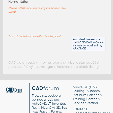
42003-DkAzure
:
Komentáře:
Lego 42003-DkAzure
Nejste přihlášeni - nelze připojit komentáře
bloků
IPT
Plastové součásti
15038-Yellow
:
Lego 15038-Yellow
Dosud žádné komentáře - buďte první
Autodesk Inventor
a
IPT
Plastové součásti
další CAD/CAM software
získáte výhodně u firmy
ARKANCE
CAD download: knihovna rodina symbol detail součást
prvek stafáž výkres kategorie kolekce free block library
CAD
fórum
ARKANCE
(CAD
Studio) - Autodesk
Platinum Partner &
Tipy, triky, podpora,
Training Center &
pomoc a rady pro
Services Partner
AutoCAD, LT, Inventor,
Revit, Map, Civil 3D, 3ds
KONTAKT:
Max, Fusion, Forma,